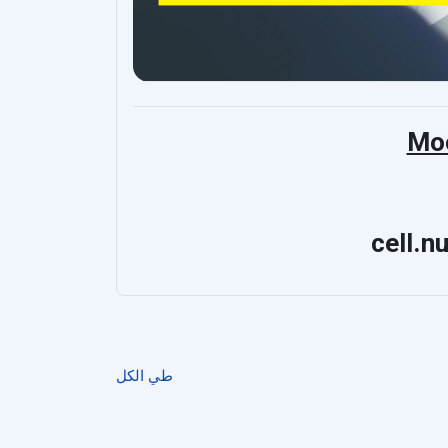
Mo
cell.n
طي الكل