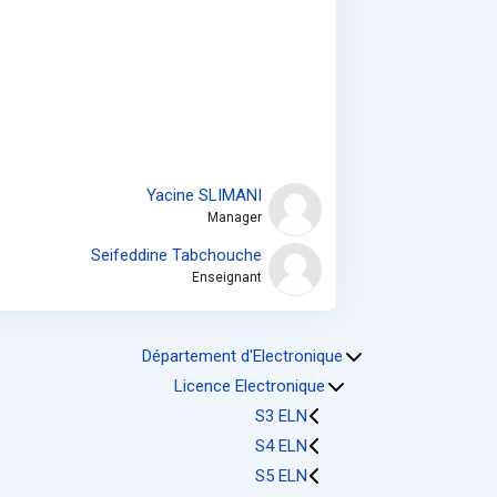
Yacine SLIMANI
Manager
Seifeddine Tabchouche
Enseignant
Département d'Electronique
Licence Electronique
S3 ELN
S4 ELN
S5 ELN