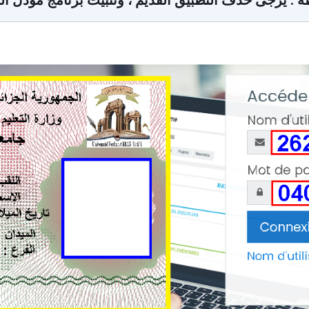
 : يرجى حذف التطبيق القديم ، وتثبيت برنامج مودل ا