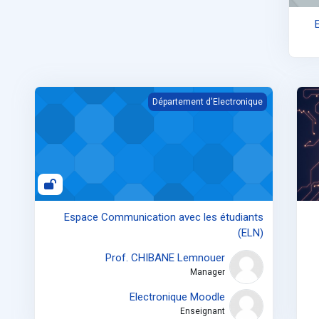
Espace Communication avec les étudiants (ELN)
Programmation
Département d'Electronique
Espace Communication avec les étudiants
(ELN)
Prof. CHIBANE Lemnouer
Manager
Electronique Moodle
Enseignant