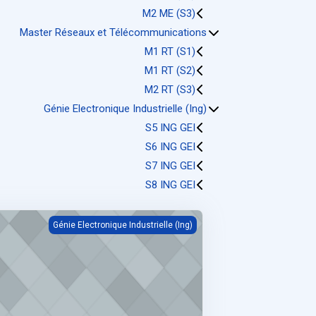
M2 ME (S3)
Master Réseaux et Télécommunications
M1 RT (S1)
M1 RT (S2)
M2 RT (S3)
Génie Electronique Industrielle (Ing)
S5 ING GEI
S6 ING GEI
S7 ING GEI
S8 ING GEI
mmunication avec les étudiants (ING GEI)
Génie Electronique Industrielle (Ing)