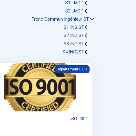
S1 LMD 1
S2 LMD 1
Tronc Commun Ingénieur ST
S1 ING ST
S2 ING ST
S3 ING ST
S4 ING2ST
ISO 9001
Département E.B.T
ISO 9001