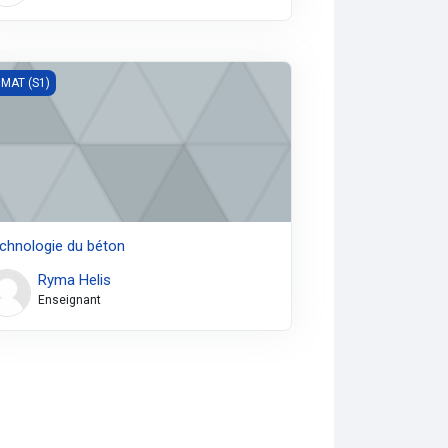
hnologie du béton
MAT (S1)
chnologie du béton
Ryma Helis
Enseignant