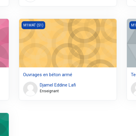
Ouvrages en béton armé
Tec
M1MAT (S1)
M1
Ouvrages en béton armé
Te
Djamel Eddine Lafi
Enseignant