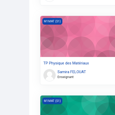
TP Physique des Matériaux
M1MAT (S1)
TP Physique des Matériaux
Samira FELOUAT
Enseignant
Elasticité
M1MAT (S1)