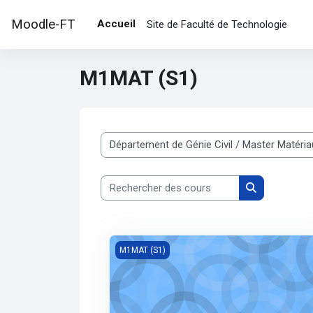
Passer au contenu principal
Moodle-FT
Accueil
Site de Faculté de Technologie
M1MAT (S1)
Catégories de cours
Rechercher des cours
Rechercher d
Code et règlementation
M1MAT (S1)