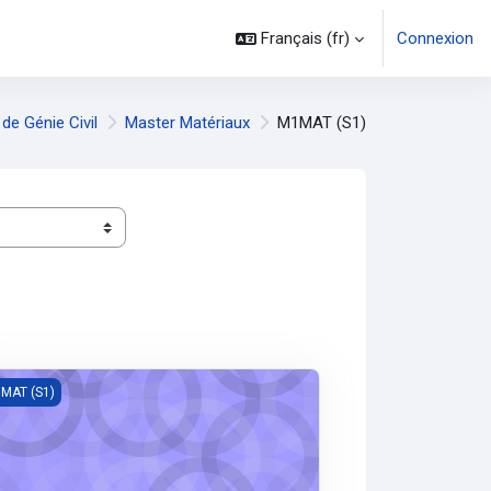
Français ‎(fr)‎
Connexion
de Génie Civil
Master Matériaux
M1MAT (S1)
lais technique et terminologie
MAT (S1)