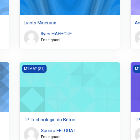
Liants Minéraux
An
Ilyes HAFHOUF
Enseignant
TP Technologie du Béton
TP 
M1MAT (S1)
M1
TP Technologie du Béton
TP
Samira FELOUAT
Enseignant