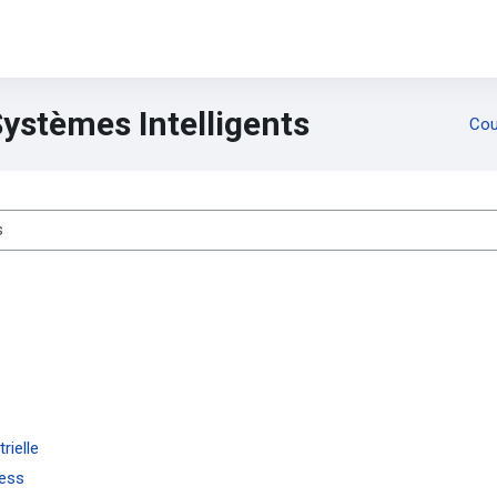
ystèmes Intelligents
Cou
es cours
rielle
cess