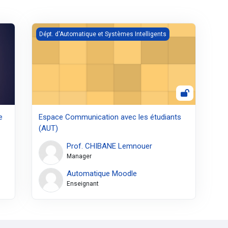
nce Artificielle
Espace Communication avec les étudiants (AUT)
Dépt. d'Automatique et Systèmes Intelligents
e
Espace Communication avec les étudiants
(AUT)
Prof. CHIBANE Lemnouer
Manager
Automatique Moodle
Enseignant