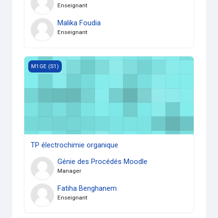
Enseignant
Malika Foudia
Enseignant
TP électrochimie organique
M1GE (S1)
TP électrochimie organique
Génie des Procédés Moodle
Manager
Fatiha Benghanem
Enseignant