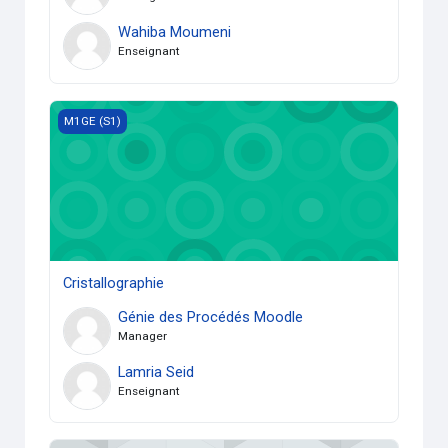
Wahiba Moumeni
Enseignant
Cristallographie
M1GE (S1)
Cristallographie
Génie des Procédés Moodle
Manager
Lamria Seid
Enseignant