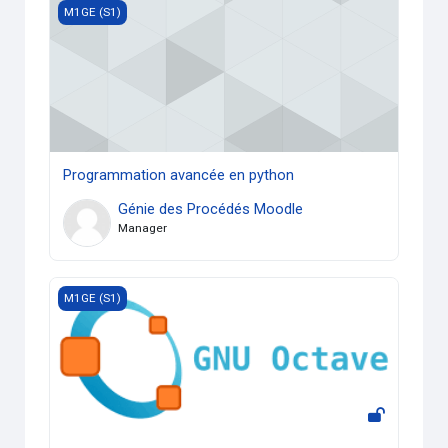
Programmation avancée en python
M1GE (S1)
Programmation avancée en python
Génie des Procédés Moodle
Manager
Informatique 1 (M1GECh)(24/25)
M1GE (S1)