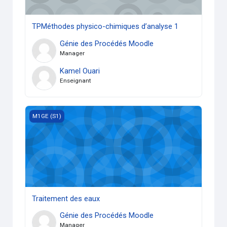
TPMéthodes physico-chimiques d’analyse 1
Génie des Procédés Moodle
Manager
Kamel Ouari
Enseignant
Traitement des eaux
M1GE (S1)
Traitement des eaux
Génie des Procédés Moodle
Manager