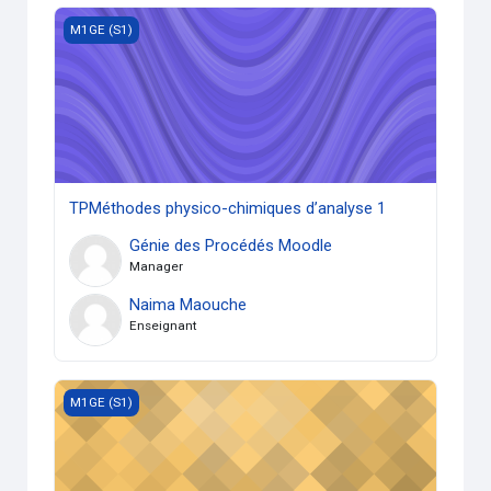
TPMéthodes physico-chimiques d’analyse 1
M1GE (S1)
TPMéthodes physico-chimiques d’analyse 1
Génie des Procédés Moodle
Manager
Naima Maouche
Enseignant
Méthodes physico-chimiques d’analyse 1
M1GE (S1)