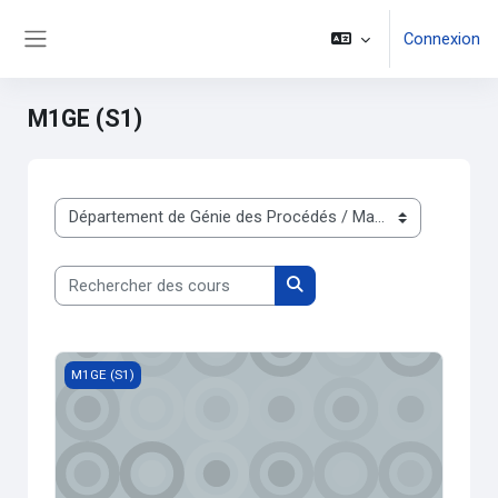
Passer au contenu principal
Connexion
Panneau latéral
M1GE (S1)
Catégories de cours
Rechercher des cours
Rechercher des cours
TPMéthodes physico-chimiques d’analyse 1
M1GE (S1)