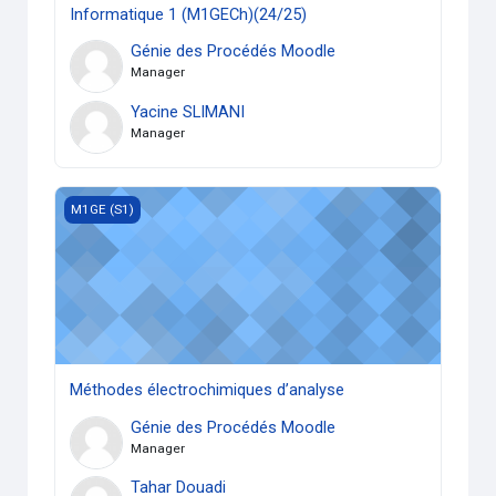
Informatique 1 (M1GECh)(24/25)
Génie des Procédés Moodle
Manager
Yacine SLIMANI
Manager
Méthodes électrochimiques d’analyse
M1GE (S1)
Méthodes électrochimiques d’analyse
Génie des Procédés Moodle
Manager
Tahar Douadi