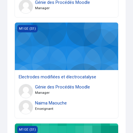
Génie des Procédés Moodle
Manager
Electrodes modifiées et électrocatalyse
M1GE (S1)
Electrodes modifiées et électrocatalyse
Génie des Procédés Moodle
Manager
Naima Maouche
Enseignant
électrochimie organique
M1GE (S1)