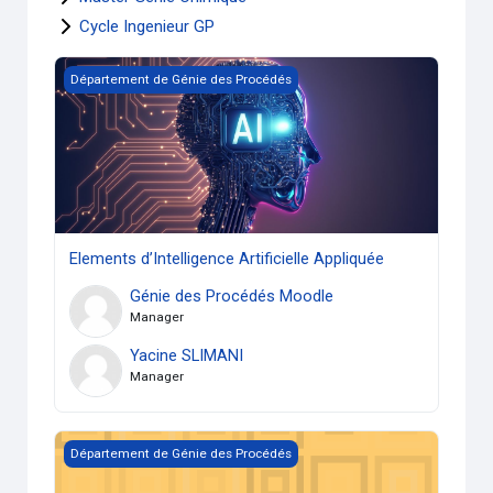
Cycle Ingenieur GP
Elements d’Intelligence Artificielle Appliquée
Département de Génie des Procédés
Elements d’Intelligence Artificielle Appliquée
Génie des Procédés Moodle
Manager
Yacine SLIMANI
Manager
Espace Communication avec les étudiants (GP)
Département de Génie des Procédés