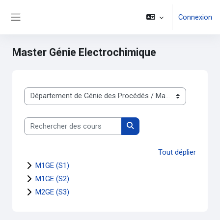
Passer au contenu principal
Connexion
Panneau latéral
Master Génie Electrochimique
Catégories de cours
Rechercher des cours
Rechercher des cours
Tout déplier
M1GE (S1)
M1GE (S2)
M2GE (S3)