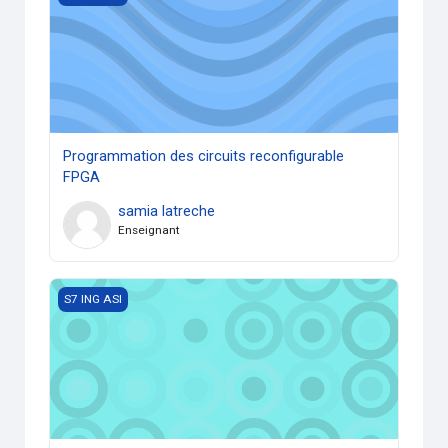
Programmation des circuits reconfigurable
FPGA
samia latreche
Enseignant
Ingénierie des systèmes embarqués
S7 ING ASI