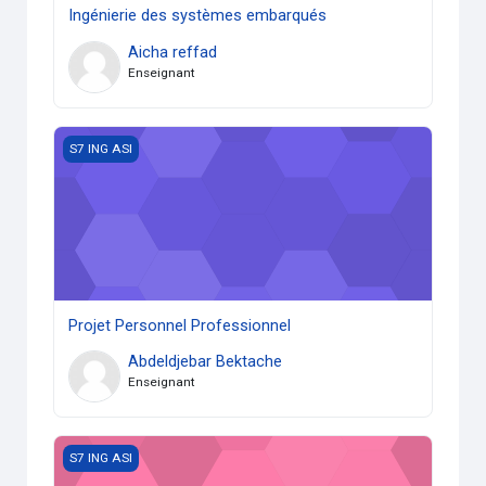
Ingénierie des systèmes embarqués
Aicha reffad
Enseignant
Projet Personnel Professionnel
S7 ING ASI
Projet Personnel Professionnel
Abdeldjebar Bektache
Enseignant
Normes et installation électriques
S7 ING ASI