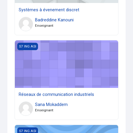
Systèmes à évenement discret
Badreddine Kanouni
Enseignant
Réseaux de communication industriels
S7 ING ASI
Réseaux de communication industriels
Sana Mokaddem
Enseignant
Programmation des circuits reconfigurable FPGA
S7 ING ASI