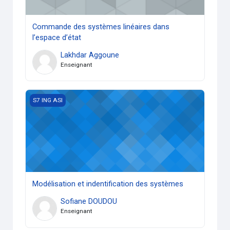
Commande des systèmes linéaires dans
l’espace d’état
Lakhdar Aggoune
Enseignant
Modélisation et indentification des systèmes
S7 ING ASI
Modélisation et indentification des systèmes
Sofiane DOUDOU
Enseignant