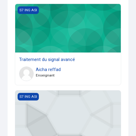
Traitement du signal avancé
S7 ING ASI
Traitement du signal avancé
Aicha reffad
Enseignant
Systèmes à évenement discret
S7 ING ASI