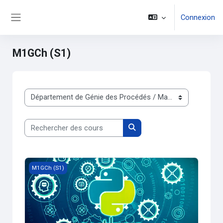
Passer au contenu principal
Connexion
Panneau latéral
M1GCh (S1)
Catégories de cours
Rechercher des cours
Rechercher des cours
Advanced Programming in Python (M1GP)
M1GCh (S1)