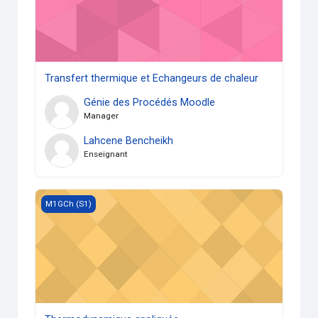
Transfert thermique et Echangeurs de chaleur
Génie des Procédés Moodle
Manager
Lahcene Bencheikh
Enseignant
Thermodynamique appliquée
M1GCh (S1)