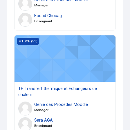
Manager
Fouad Chouag
Enseignant
TP Transfert thermique et Echangeurs de chaleur
M1GCh (S1)
TP Transfert thermique et Echangeurs de
chaleur
Génie des Procédés Moodle
Manager
Sara AGA
Enseignant