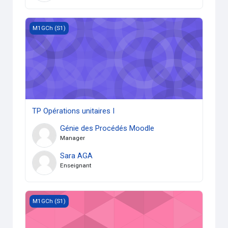
TP Opérations unitaires I
M1GCh (S1)
TP Opérations unitaires I
Génie des Procédés Moodle
Manager
Sara AGA
Enseignant
Transfert thermique et Echangeurs de chaleur
M1GCh (S1)