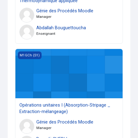
Thermodynamique appliquée
Génie des Procédés Moodle
Manager
Abdallah Bouguettoucha
Enseignant
Opérations unitaires I (Absorption-Stripage _ Extraction-m
M1GCh (S1)
Opérations unitaires I (Absorption-Stripage _
Extraction-mélangeage)
Génie des Procédés Moodle
Manager