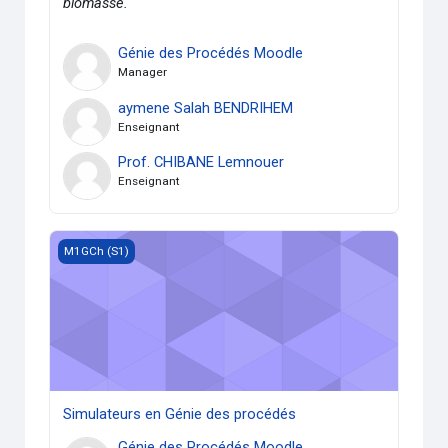
biomasse.
Génie des Procédés Moodle
Manager
aymene Salah BENDRIHEM
Enseignant
Prof. CHIBANE Lemnouer
Enseignant
Simulateurs en Génie des procédés
M1GCh (S1)
Simulateurs en Génie des procédés
Génie des Procédés Moodle