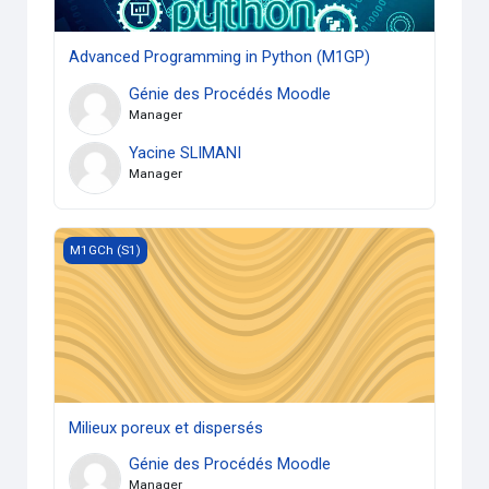
Advanced Programming in Python (M1GP)
Génie des Procédés Moodle
Manager
Yacine SLIMANI
Manager
Milieux poreux et dispersés
M1GCh (S1)
Milieux poreux et dispersés
Génie des Procédés Moodle
Manager