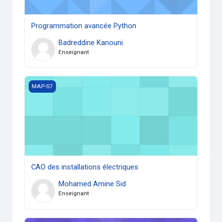
Programmation avancée Python
Badreddine Kanouni
Enseignant
CAO des installations électriques
MAP-S7
CAO des installations électriques
Mohamed Amine Sid
Enseignant