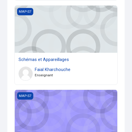
Schémas et Appareillages
MAP-S7
Schémas et Appareillages
Faial Kharchouche
Enseignant
Association Convertisseurs-Machines
MAP-S7