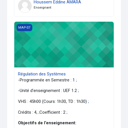
Houssem Eddine AMARA
Enseignant
Régulation des Systèmes
MAP-S7
Régulation des Systèmes
-Programmée en Semestre : 1
;
-Unité d’enseignement : UEF 1.2
;
VHS : 45h00 (Cours: 1h30, TD : 1h30)
;
Crédits : 4,
;
Coefficient : 2
;
Objectifs de l’enseignement: