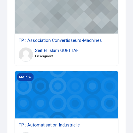
TP : Association Convertisseurs-Machines
Seif El Islam GUETTAF
Enseignant
TP : Automatisation Industrielle
MAP-S7
TP : Automatisation Industrielle