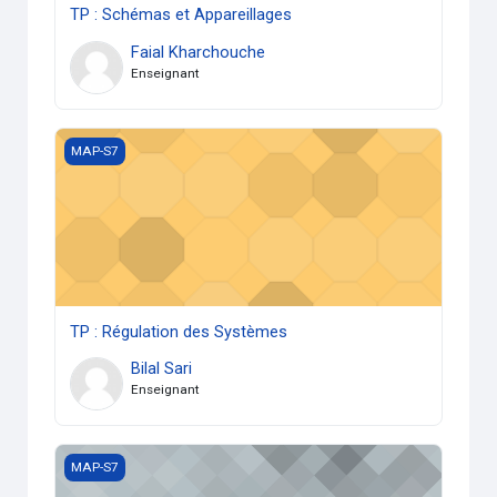
TP : Schémas et Appareillages
Faial Kharchouche
Enseignant
TP : Régulation des Systèmes
MAP-S7
TP : Régulation des Systèmes
Bilal Sari
Enseignant
TP : Association Convertisseurs-Machines
MAP-S7