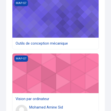
Outils de conception mécanique
MAP-S7
Outils de conception mécanique
Vision par ordinateur
MAP-S7
Vision par ordinateur
Mohamed Amine Sid