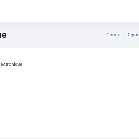
ue
Cours
Dépar
es cours