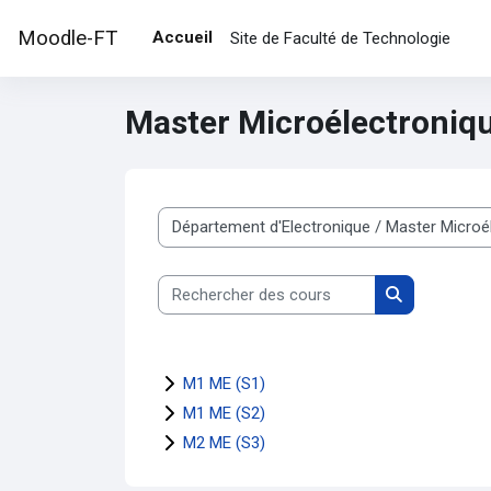
Passer au contenu principal
Moodle-FT
Accueil
Site de Faculté de Technologie
Master Microélectroniq
Catégories de cours
Rechercher des cours
Rechercher d
M1 ME (S1)
M1 ME (S2)
M2 ME (S3)