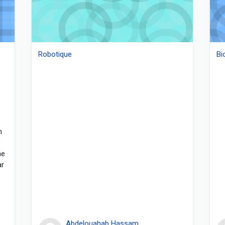
Robotique
Bi
n
e
ne
ar
Abdelouahab Hassam