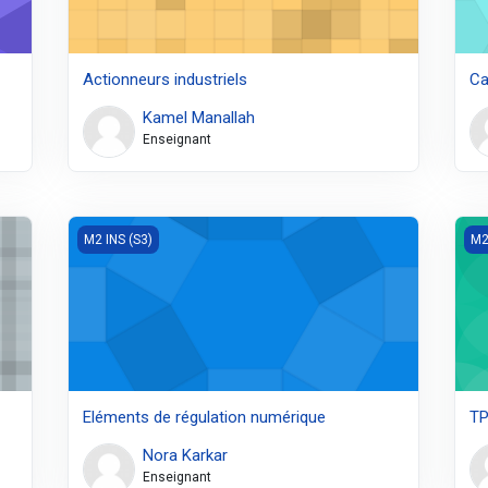
Actionneurs industriels
Ca
Kamel Manallah
Enseignant
Eléments de régulation numérique
TP 
M2 INS (S3)
M2
Eléments de régulation numérique
TP
Nora Karkar
Enseignant