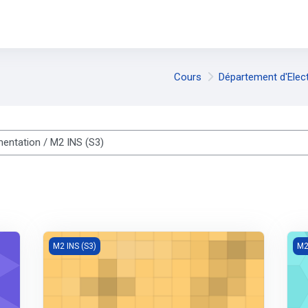
Cours
Département d'Elec
es cours
Actionneurs industriels
Cap
M2 INS (S3)
M2