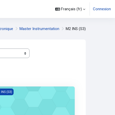
Français ‎(fr)‎
Connexion
tronique
Master Instrumentation
M2 INS (S3)
teurs avancés et systèmes de mesure
 INS (S3)