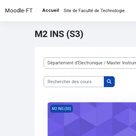
Passer au contenu principal
Moodle-FT
Accueil
Site de Faculté de Technologie
M2 INS (S3)
Catégories de cours
Rechercher des cours
Rechercher d
Automates programmables industriels
M2 INS (S3)