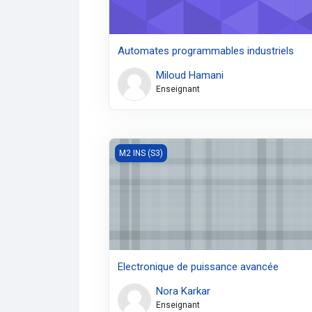
Automates programmables industriels
Miloud Hamani
Enseignant
Electronique de puissance avancée
M2 INS (S3)
Electronique de puissance avancée
Nora Karkar
Enseignant