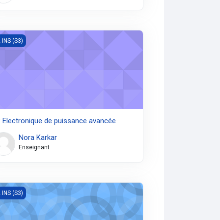
Electronique de puissance avancée
 INS (S3)
 Electronique de puissance avancée
Nora Karkar
Enseignant
-instrumentation et biocapteurs
 INS (S3)