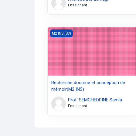
Enseignant
Recherche docume et conception de mémo
M2 INS (S3)
Recherche docume et conception de
mémoir(M2 INS)
Prof. SEMCHEDDINE Samia
Enseignant