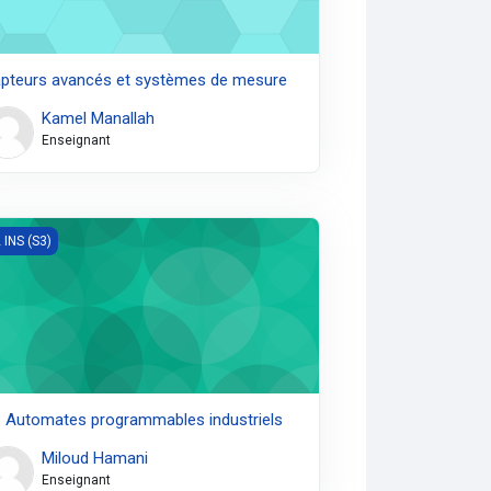
pteurs avancés et systèmes de mesure
Kamel Manallah
Enseignant
Automates programmables industriels
 INS (S3)
 Automates programmables industriels
Miloud Hamani
Enseignant