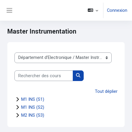
Passer au contenu principal
Connexion
Panneau latéral
Master Instrumentation
Catégories de cours
Rechercher des cours
Rechercher des cours
Tout déplier
M1 INS (S1)
M1 INS (S2)
M2 INS (S3)