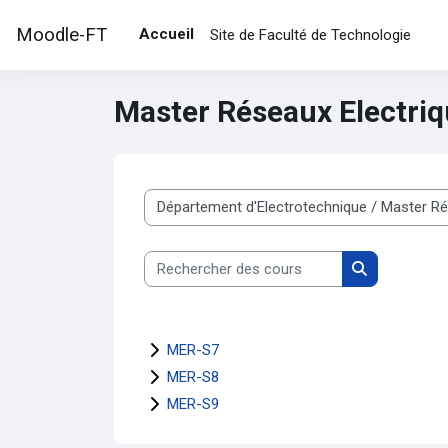
Passer au contenu principal
Moodle-FT
Accueil
Site de Faculté de Technologie
Master Réseaux Electri
Catégories de cours
Rechercher des cours
Rechercher d
MER-S7
MER-S8
MER-S9