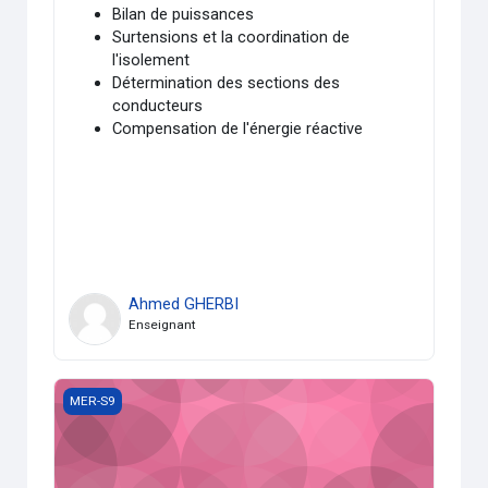
Bilan de puissances
Surtensions et la coordination de
l'isolement
Détermination des sections des
conducteurs
Compensation de l'énergie réactive
Ahmed GHERBI
Enseignant
Intégration des ressources renouvelables aux réseaux élec
MER-S9