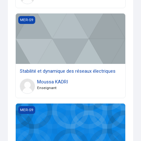
Stabilité et dynamique des réseaux électriques
MER-S9
Stabilité et dynamique des réseaux électriques
Moussa KADRI
Enseignant
Conduite des réseaux électriques
MER-S9