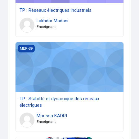
TP : Réseaux électriques industriels
Lakhdar Madani
Enseignant
TP : Stabilité et dynamique des réseaux électriques
MER-S9
TP : Stabilité et dynamique des réseaux
électriques
Moussa KADRI
Enseignant