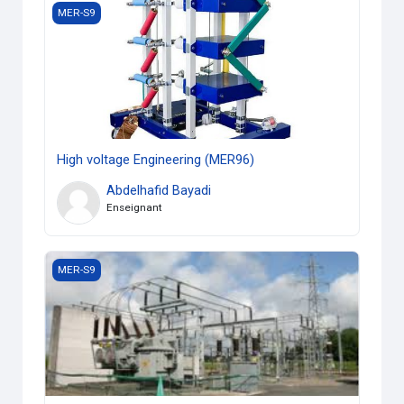
High voltage Engineering (MER96)
MER-S9
High voltage Engineering (MER96)
Abdelhafid Bayadi
Enseignant
Réseaux électriques industriels
MER-S9