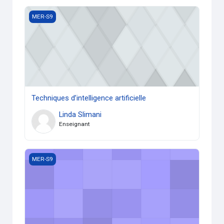
Techniques d’intelligence artificielle
MER-S9
Techniques d’intelligence artificielle
Linda Slimani
Enseignant
TP : Réseaux électriques industriels
MER-S9