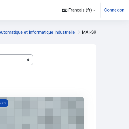
Français ‎(fr)‎
Connexion
utomatique et Informatique Industrielle
MAI-S9
ion intelligente/ Véhicules électriques
I-S9