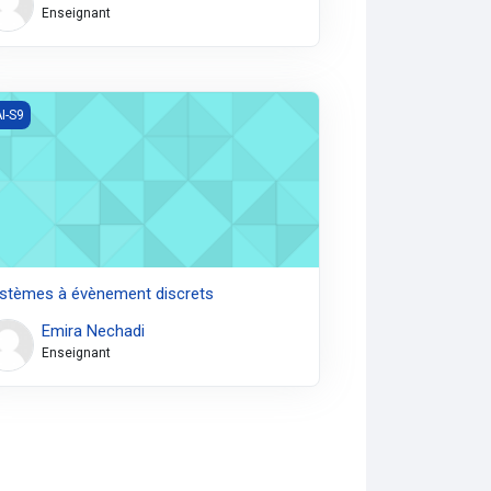
Enseignant
tèmes à évènement discrets
I-S9
stèmes à évènement discrets
Emira Nechadi
Enseignant