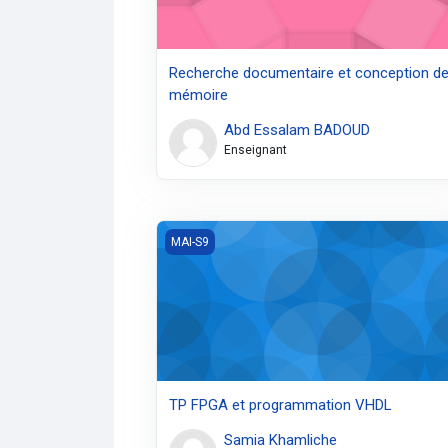
Recherche documentaire et conception d
mémoire
Abd Essalam BADOUD
Enseignant
TP FPGA et programmation VHDL
MAI-S9
TP FPGA et programmation VHDL
Samia Khamliche