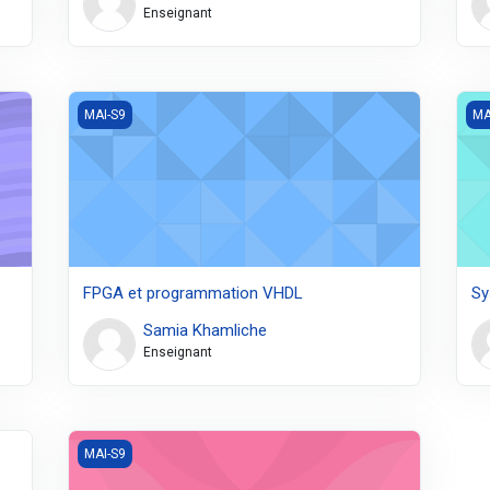
Enseignant
FPGA et programmation VHDL
Sys
MAI-S9
MA
FPGA et programmation VHDL
Sy
Samia Khamliche
Enseignant
Commande avancée
MAI-S9