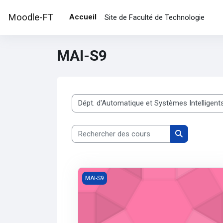
Passer au contenu principal
Moodle-FT
Accueil
Site de Faculté de Technologie
MAI-S9
Catégories de cours
Rechercher des cours
Rechercher d
Recherche documentaire et conception d
MAI-S9