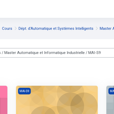
Cours
Dépt. d'Automatique et Systèmes Intelligents
Master A
es cours
e mémoire
Gestion de maintenance (MAI97)
Vis
MAI-S9
MA