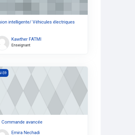
sion intelligente/ Véhicules électriques
Kawther FATMI
Enseignant
 Commande avancée
I-S9
 Commande avancée
Emira Nechadi