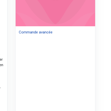
Commande avancée
e
e
er
 en
,