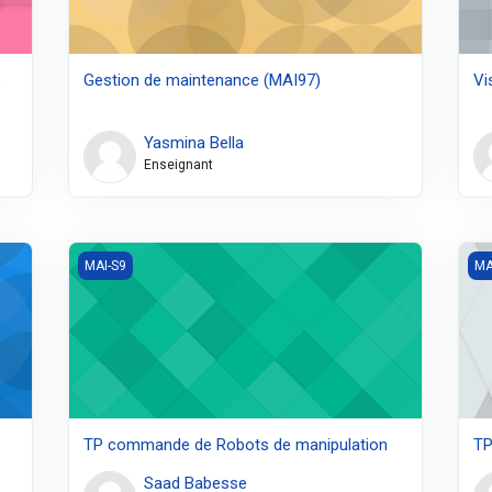
e
Gestion de maintenance (MAI97)
Vi
Yasmina Bella
Enseignant
TP commande de Robots de manipulation
TP
MAI-S9
MA
TP commande de Robots de manipulation
TP
Saad Babesse