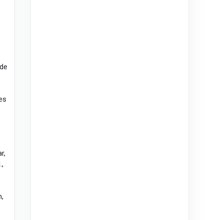
 de
ges
r,
.,
n,