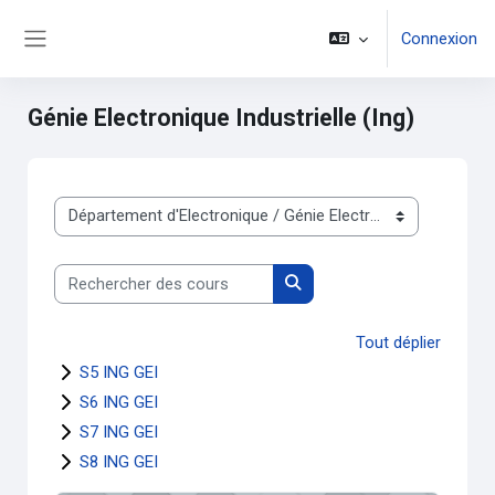
Passer au contenu principal
Connexion
Panneau latéral
Génie Electronique Industrielle (Ing)
Catégories de cours
Rechercher des cours
Rechercher des cours
Tout déplier
S5 ING GEI
S6 ING GEI
S7 ING GEI
S8 ING GEI