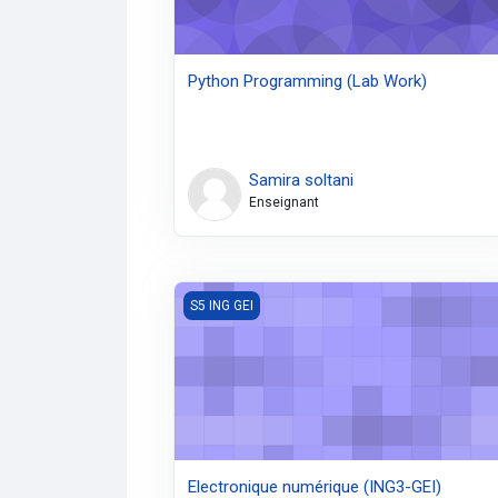
Python Programming (Lab Work)
Samira soltani
Enseignant
Electronique numérique (ING3-GEI)
S5 ING GEI
Electronique numérique (ING3-GEI)