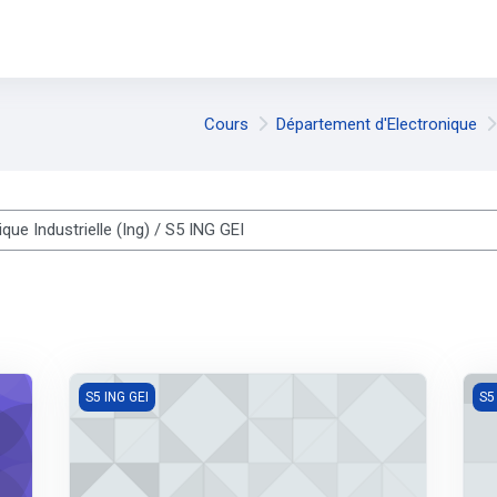
Cours
Département d'Electronique
es cours
TP Réseaux Informatiques (ING3-GEI)
Fon
S5 ING GEI
S5