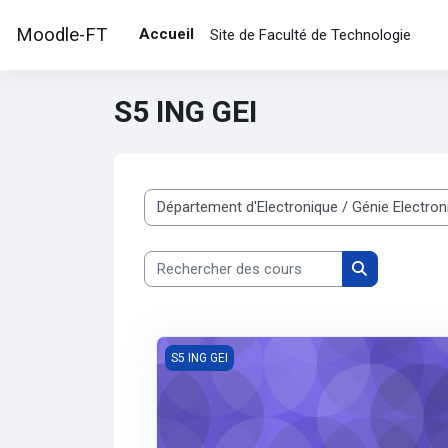
Passer au contenu principal
Moodle-FT
Accueil
Site de Faculté de Technologie
S5 ING GEI
Catégories de cours
Rechercher des cours
Rechercher d
Python Programming (Lab Work)
S5 ING GEI