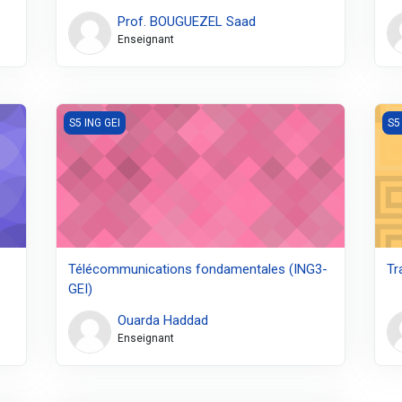
Prof. BOUGUEZEL Saad
Enseignant
Télécommunications fondamentales (ING3-GEI)
Tra
S5 ING GEI
S5
Télécommunications fondamentales (ING3-
Tr
GEI)
Ouarda Haddad
Enseignant