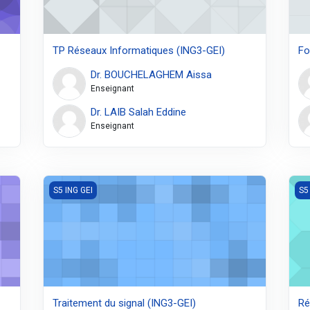
TP Réseaux Informatiques (ING3-GEI)
Fo
Dr. BOUCHELAGHEM Aissa
Enseignant
Dr. LAIB Salah Eddine
Enseignant
Traitement du signal (ING3-GEI)
Rés
S5 ING GEI
S5
Traitement du signal (ING3-GEI)
Ré