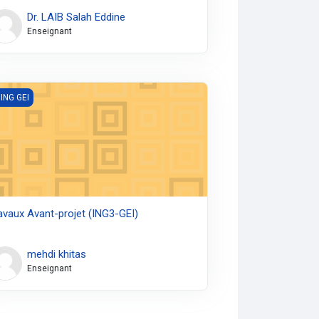
Dr. LAIB Salah Eddine
Enseignant
vaux Avant-projet (ING3-GEI)
 ING GEI
avaux Avant-projet (ING3-GEI)
mehdi khitas
Enseignant