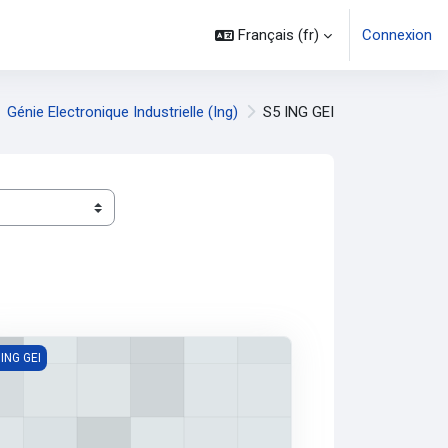
Français ‎(fr)‎
Connexion
Génie Electronique Industrielle (Ing)
S5 ING GEI
ctions Electronique (ING3-GEI)
 ING GEI