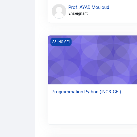
Prof. AYAD Mouloud
Enseignant
Programmation Python (ING3-GEI)
S5 ING GEI
Programmation Python (ING3-GEI)