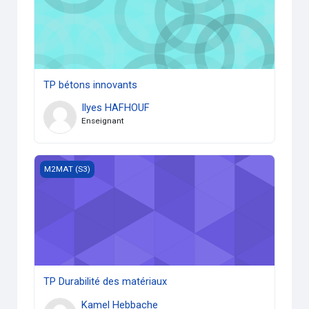
TP bétons innovants
Ilyes HAFHOUF
Enseignant
TP Durabilité des matériaux
M2MAT (S3)
TP Durabilité des matériaux
Kamel Hebbache