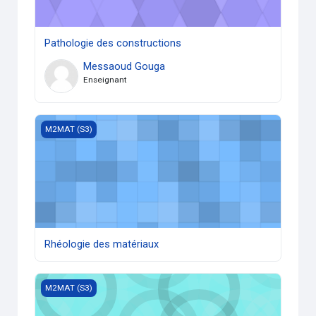
Pathologie des constructions
Messaoud Gouga
Enseignant
Rhéologie des matériaux
M2MAT (S3)
Rhéologie des matériaux
TP bétons innovants
M2MAT (S3)