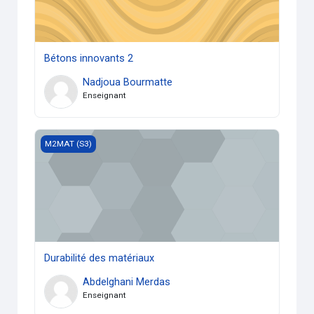
Bétons innovants 2
Nadjoua Bourmatte
Enseignant
Durabilité des matériaux
M2MAT (S3)
Durabilité des matériaux
Abdelghani Merdas
Enseignant