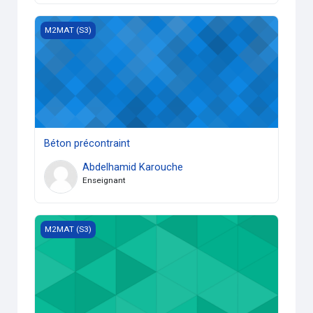
Béton précontraint
M2MAT (S3)
Béton précontraint
Abdelhamid Karouche
Enseignant
Matériaux recyclés
M2MAT (S3)