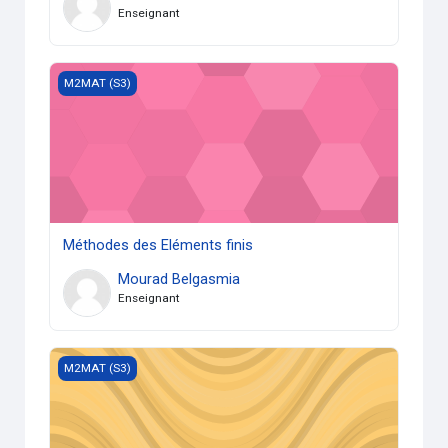
Enseignant
Méthodes des Eléments finis
M2MAT (S3)
Méthodes des Eléments finis
Mourad Belgasmia
Enseignant
Bétons innovants 2
M2MAT (S3)