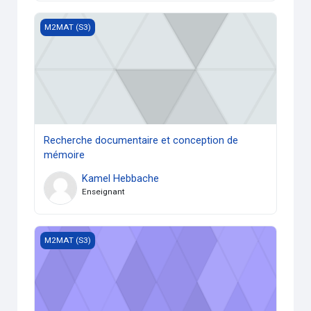
Recherche documentaire et conception de mémoire
M2MAT (S3)
Recherche documentaire et conception de
mémoire
Kamel Hebbache
Enseignant
Pathologie des constructions
M2MAT (S3)