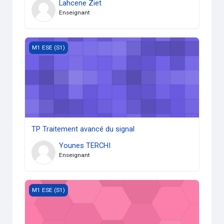
Lahcene Ziet
Enseignant
TP Traitement avancé du signal
M1 ESE (S1)
TP Traitement avancé du signal
Younes TERCHI
Enseignant
TP Systèmes asservis numériques
M1 ESE (S1)