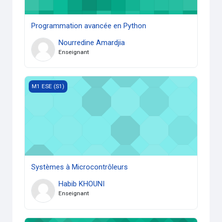
Programmation avancée en Python
Nourredine Amardjia
Enseignant
Systèmes à Microcontrôleurs
M1 ESE (S1)
Systèmes à Microcontrôleurs
Habib KHOUNI
Enseignant