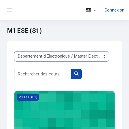
Passer au contenu principal
Connexion
Panneau latéral
M1 ESE (S1)
Catégories de cours
Rechercher des cours
Rechercher des cours
Programmation avancée en Python
M1 ESE (S1)