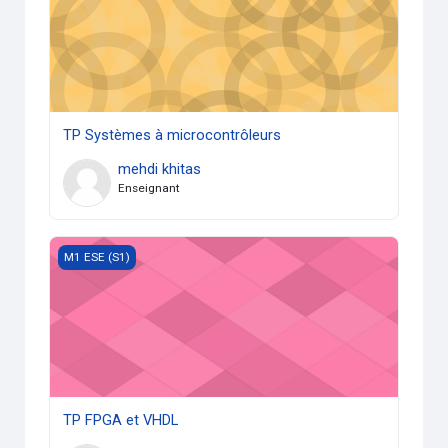
TP Systèmes à microcontrôleurs
mehdi khitas
Enseignant
TP FPGA et VHDL
M1 ESE (S1)
TP FPGA et VHDL