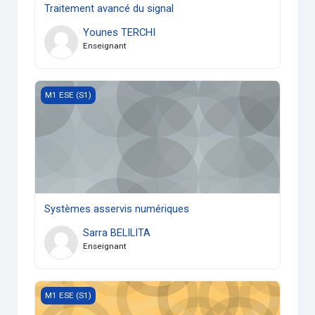
Traitement avancé du signal
Younes TERCHI
Enseignant
Systèmes asservis numériques
M1 ESE (S1)
Systèmes asservis numériques
Sarra BELILITA
Enseignant
TP Systèmes à microcontrôleurs
M1 ESE (S1)