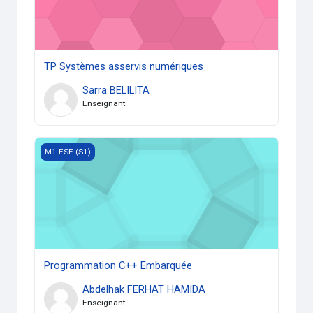
TP Systèmes asservis numériques
Sarra BELILITA
Enseignant
Programmation C++ Embarquée
M1 ESE (S1)
Programmation C++ Embarquée
Abdelhak FERHAT HAMIDA
Enseignant