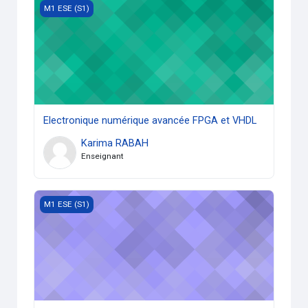
Electronique numérique avancée FPGA et VHDL
M1 ESE (S1)
Electronique numérique avancée FPGA et VHDL
Karima RABAH
Enseignant
Traitement avancé du signal
M1 ESE (S1)