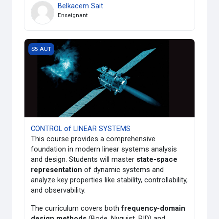
Belkacem Sait
Enseignant
CONTROL of LINEAR SYSTEMS
S5 AUT
CONTROL of LINEAR SYSTEMS
This course provides a comprehensive
foundation in modern linear systems analysis
and design. Students will master
state-space
representation
of dynamic systems and
analyze key properties like stability, controllability,
and observability.
The curriculum covers both
frequency-domain
design methods
(Bode, Nyquist, PID) and