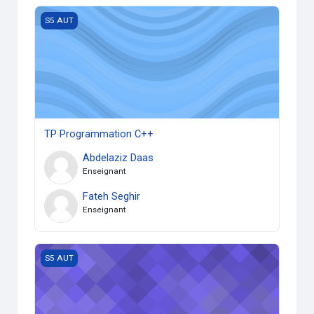
TP Programmation C++
S5 AUT
TP Programmation C++
Abdelaziz Daas
Enseignant
Fateh Seghir
Enseignant
TP Modélisation et identification des systèmes
S5 AUT