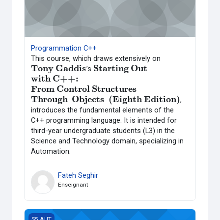
Programmation C++
This course, which draws extensively on
Tony Gaddis
Starting
Out
’s
Tony Gaddis
Starting
Out
with C++:
with C++:
From Control
Structures
From Control
Structures
Through
Objects
(Eighth Edition)
,
Through
Objects
(Eighth Edition)
introduces the fundamental elements of the
C++ programming language. It is intended for
third-year undergraduate students (L3) in the
Science and Technology domain, specializing in
Automation.
Fateh Seghir
Enseignant
Microprocesseurs et microcontrôleurs
S5 AUT