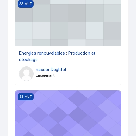
Energies renouvelables : Production et stockage
S5 AUT
Energies renouvelables : Production et
stockage
nasser Deghfel
Enseignant
Normes et certifications
S5 AUT