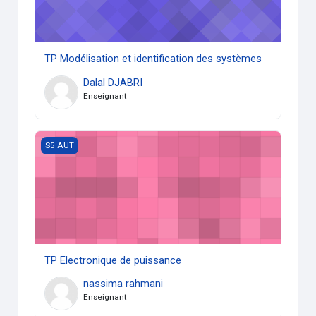
TP Modélisation et identification des systèmes
Dalal DJABRI
Enseignant
TP Electronique de puissance
S5 AUT
TP Electronique de puissance
nassima rahmani
Enseignant