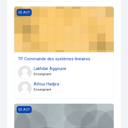
TP Commande des systèmes linéaires
S5 AUT
TP Commande des systèmes linéaires
Lakhdar Aggoune
Enseignant
Attoui Hadjira
Enseignant
Programmation C++
S5 AUT