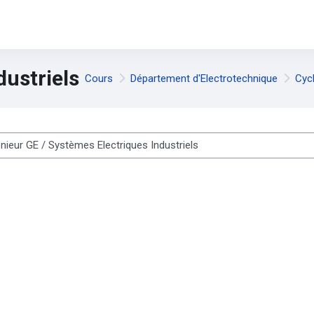
dustriels
Cours
Département d'Electrotechnique
Cyc
es cours