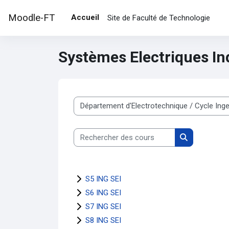
Passer au contenu principal
Moodle-FT
Accueil
Site de Faculté de Technologie
Systèmes Electriques In
Catégories de cours
Rechercher des cours
Rechercher d
S5 ING SEI
S6 ING SEI
S7 ING SEI
S8 ING SEI