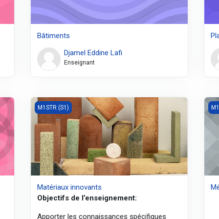
Bâtiments
Pl
Djamel Eddine Lafi
Enseignant
Matériaux innovants
Mét
M1STR (S1)
M1
Matériaux innovants
Mé
Objectifs de l’enseignement:
Apporter les connaissances spécifiques