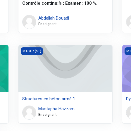
Contrôle continu:% ; Examen: 100 %.
Abdellah Douadi
Enseignant
Structures en béton armé 1
Dyn
M1STR (S1)
M1
Structures en béton armé 1
Dy
Mustapha Hazzam
Enseignant