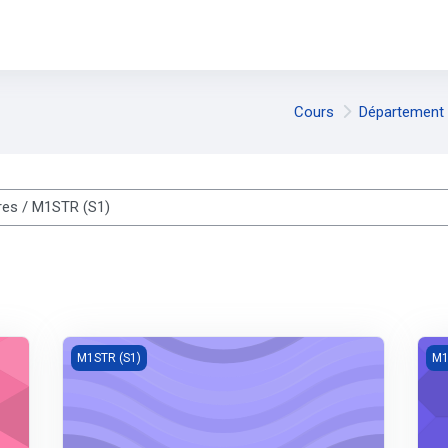
Cours
Département d
es cours
Bâtiments
Pla
M1STR (S1)
M1