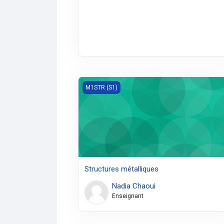
Structures métalliques
M1STR (S1)
Structures métalliques
Nadia Chaoui
Enseignant