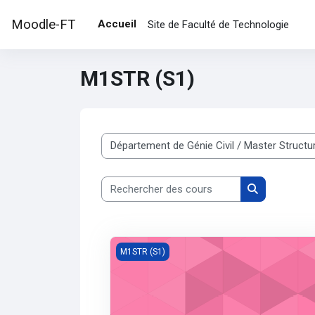
Passer au contenu principal
Moodle-FT
Accueil
Site de Faculté de Technologie
M1STR (S1)
Catégories de cours
Rechercher des cours
Rechercher d
Pathologie des STR
M1STR (S1)