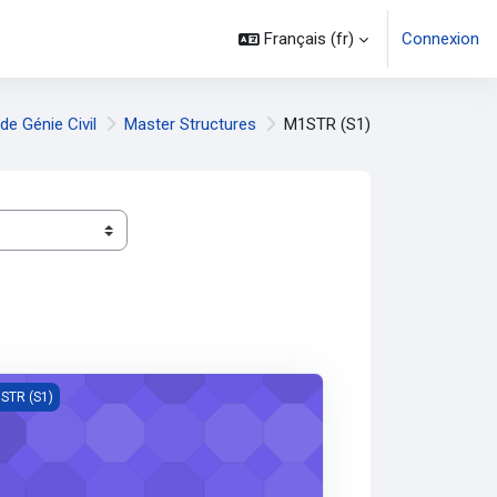
Français ‎(fr)‎
Connexion
e Génie Civil
Master Structures
M1STR (S1)
nification et gestion de projets
STR (S1)