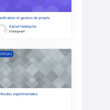
anification et gestion de projets
Kamel Hebbache
Enseignant
hodes expérimentales
STR (S1)
thodes expérimentales