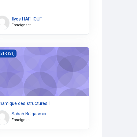
Ilyes HAFHOUF
Enseignant
amique des structures 1
STR (S1)
namique des structures 1
Sabah Belgasmia
Enseignant