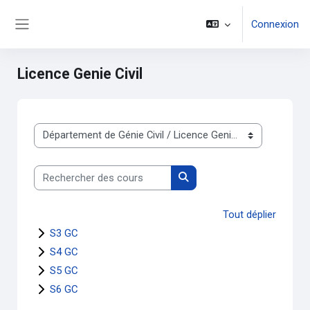
Passer au contenu principal
Connexion
Panneau latéral
Licence Genie Civil
Catégories de cours
Rechercher des cours
Rechercher des cours
Tout déplier
S3 GC
S4 GC
S5 GC
S6 GC