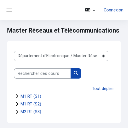
Passer au contenu principal
Connexion
Panneau latéral
Master Réseaux et Télécommunications
Catégories de cours
Rechercher des cours
Rechercher des cours
Tout déplier
M1 RT (S1)
M1 RT (S2)
M2 RT (S3)