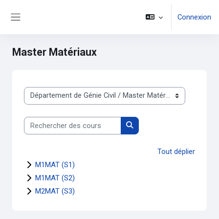
Passer au contenu principal
Connexion
Panneau latéral
Master Matériaux
Catégories de cours
Rechercher des cours
Rechercher des cours
Tout déplier
M1MAT (S1)
M1MAT (S2)
M2MAT (S3)