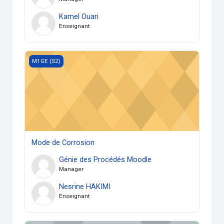
Kamel Ouari
Enseignant
Mode de Corrosion
M1GE (S2)
Mode de Corrosion
Génie des Procédés Moodle
Manager
Nesrine HAKIMI
Enseignant