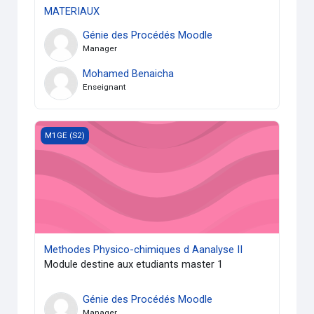
MATERIAUX
Génie des Procédés Moodle
Manager
Mohamed Benaicha
Enseignant
Methodes Physico-chimiques d Aanalyse II
M1GE (S2)
Methodes Physico-chimiques d Aanalyse II
Module destine aux etudiants master 1
Génie des Procédés Moodle
Manager