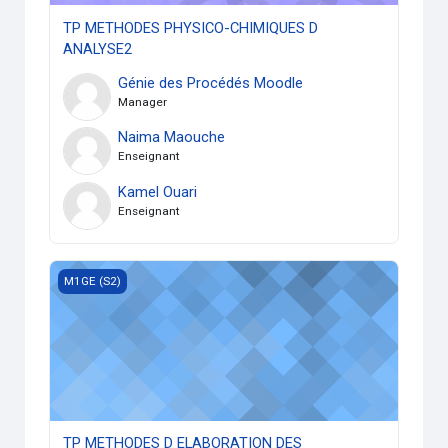
TP METHODES PHYSICO-CHIMIQUES D
ANALYSE2
Génie des Procédés Moodle
Manager
Naima Maouche
Enseignant
Kamel Ouari
Enseignant
TP METHODES D ELABORATION DES MATERIAUX
M1GE (S2)
TP METHODES D ELABORATION DES