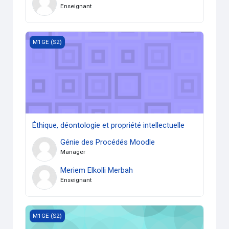
Enseignant
Éthique, déontologie et propriété intellectuelle
M1GE (S2)
Éthique, déontologie et propriété intellectuelle
Génie des Procédés Moodle
Manager
Meriem Elkolli Merbah
Enseignant
TP Mode de Corrosion
M1GE (S2)