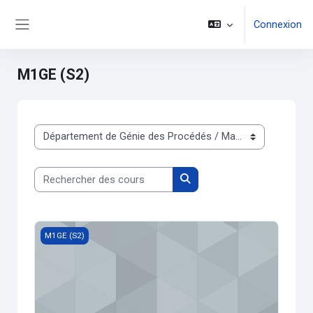
Passer au contenu principal
Connexion
Panneau latéral
M1GE (S2)
Catégories de cours
Rechercher des cours
Rechercher des cours
Capteurs Electrochimiques
M1GE (S2)