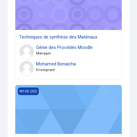
Techniques de synthèse des Matériaux
Génie des Procédés Moodle
Manager
Mohamed Benaicha
Enseignant
Corrosion et protection des Métaux
M1GE (S2)