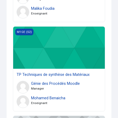
Malika Foudia
Enseignant
TP Techniques de synthèse des Matériaux
M1GE (S2)
TP Techniques de synthèse des Matériaux
Génie des Procédés Moodle
Manager
Mohamed Benaicha
Enseignant