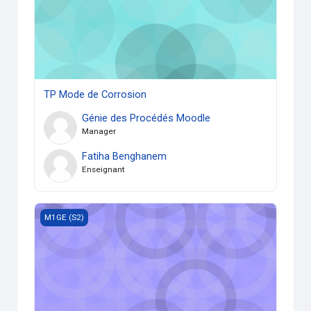
TP Mode de Corrosion
Génie des Procédés Moodle
Manager
Fatiha Benghanem
Enseignant
TP METHODES PHYSICO-CHIMIQUES D ANALYSE2
M1GE (S2)