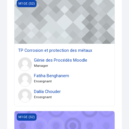
TP Corrosion et protection des métaux
M1GE (S2)
TP Corrosion et protection des métaux
Génie des Procédés Moodle
Manager
Fatiha Benghanem
Enseignant
Dalila Chouder
Enseignant
Techniques de synthèse des Matériaux
M1GE (S2)