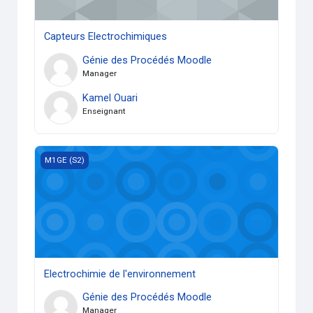
Capteurs Electrochimiques
Génie des Procédés Moodle
Manager
Kamel Ouari
Enseignant
Electrochimie de l'environnement
M1GE (S2)
Electrochimie de l'environnement
Génie des Procédés Moodle
Manager