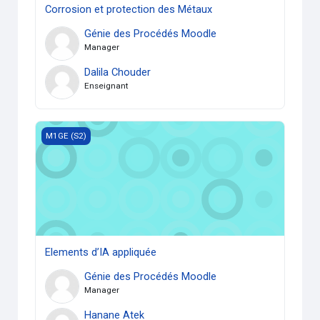
Corrosion et protection des Métaux
Génie des Procédés Moodle
Manager
Dalila Chouder
Enseignant
Elements d’IA appliquée
M1GE (S2)
Elements d’IA appliquée
Génie des Procédés Moodle
Manager
Hanane Atek