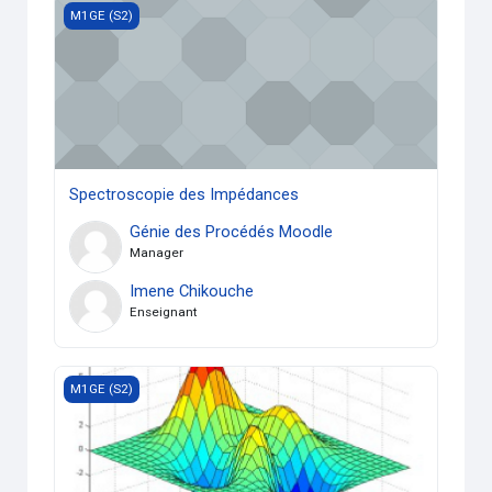
Spectroscopie des Impédances
M1GE (S2)
Spectroscopie des Impédances
Génie des Procédés Moodle
Manager
Imene Chikouche
Enseignant
Informatique 2 (M1GECh) (24/25)
M1GE (S2)