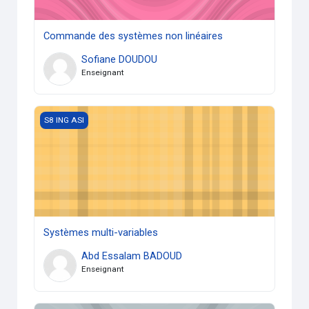
Commande des systèmes non linéaires
Sofiane DOUDOU
Enseignant
Systèmes multi-variables
S8 ING ASI
Systèmes multi-variables
Abd Essalam BADOUD
Enseignant