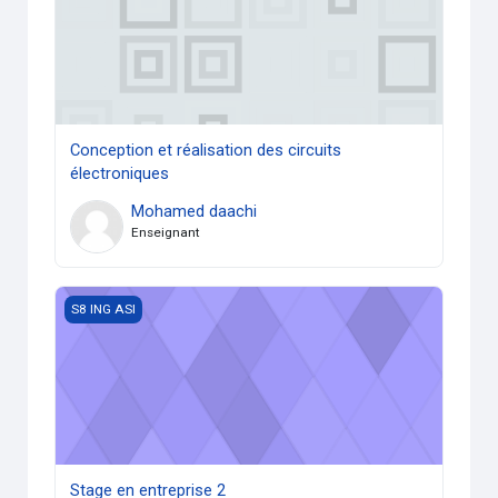
Conception et réalisation des circuits
électroniques
Mohamed daachi
Enseignant
Stage en entreprise 2
S8 ING ASI
Stage en entreprise 2