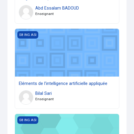
Abd Essalam BADOUD
Enseignant
Eléments de l’intelligence artificielle appliquée
S8 ING ASI
Eléments de l’intelligence artificielle appliquée
Bilal Sari
Enseignant
Respect des normes et règles d'éthique et d'intégrité
S8 ING ASI