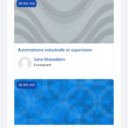
Automatisme industrielle et supervision
S8 ING ASI
Automatisme industrielle et supervision
Sana Mokaddem
Enseignant
Modélisation des systèmes robotisés
S8 ING ASI