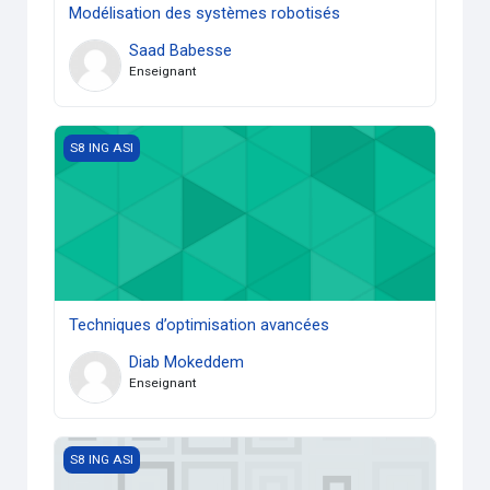
Modélisation des systèmes robotisés
Saad Babesse
Enseignant
Techniques d’optimisation avancées
S8 ING ASI
Techniques d’optimisation avancées
Diab Mokeddem
Enseignant
Conception et réalisation des circuits électroniques
S8 ING ASI