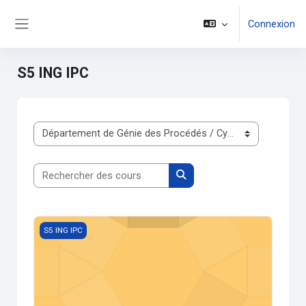
Passer au contenu principal
Connexion
Panneau latéral
S5 ING IPC
Catégories de cours
Rechercher des cours
Rechercher des cours
Génie des réacteurs I (réacteurs homogènes)
S5 ING IPC