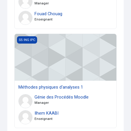
Manager
Fouad Chouag
Enseignant
Méthodes physiques d‘analyses 1
S5 ING IPC
Méthodes physiques d‘analyses 1
Génie des Procédés Moodle
Manager
Ilhem KAABI
Enseignant