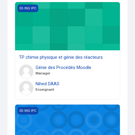
TP chimie physique et génie des réacteurs
S5 ING IPC
TP chimie physique et génie des réacteurs
Génie des Procédés Moodle
Manager
Nihed DAAS
Enseignant
Appareils de mesure- Instrumentation
S5 ING IPC