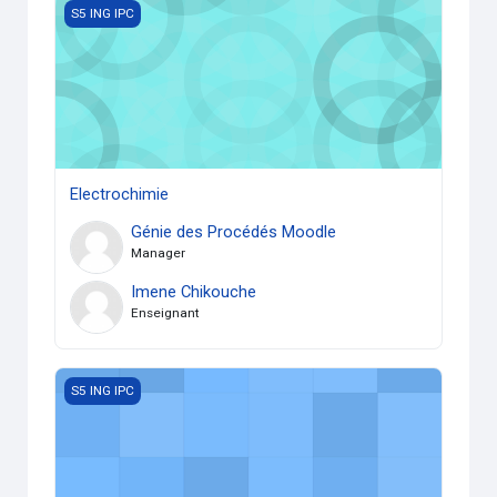
Electrochimie
S5 ING IPC
Electrochimie
Génie des Procédés Moodle
Manager
Imene Chikouche
Enseignant
Chimie des polymères
S5 ING IPC