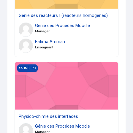
Génie des réacteurs I (réacteurs homogènes)
Génie des Procédés Moodle
Manager
Fatima Ammari
Enseignant
Physico-chimie des interfaces
S5 ING IPC
Physico-chimie des interfaces
Génie des Procédés Moodle
Manager