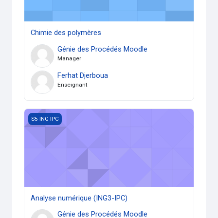
Chimie des polymères
Génie des Procédés Moodle
Manager
Ferhat Djerboua
Enseignant
Analyse numérique (ING3-IPC)
S5 ING IPC
Analyse numérique (ING3-IPC)
Génie des Procédés Moodle