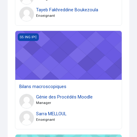
Tayeb Fakhreddine Boukezoula
Enseignant
Bilans macroscopiques
S5 ING IPC
Bilans macroscopiques
Génie des Procédés Moodle
Manager
Sarra MELLOUL
Enseignant