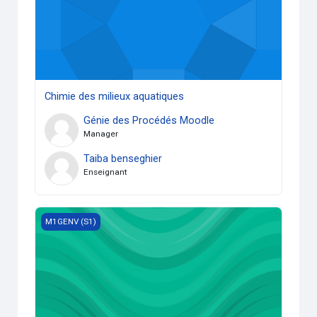
Chimie des milieux aquatiques
Génie des Procédés Moodle
Manager
Taiba benseghier
Enseignant
Traitement des eaux Potables
M1GENV (S1)