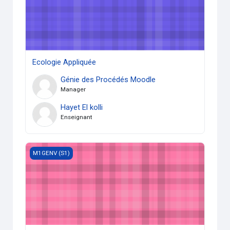
Ecologie Appliquée
Génie des Procédés Moodle
Manager
Hayet El kolli
Enseignant
TP Génie de l’environnement 1
M1GENV (S1)