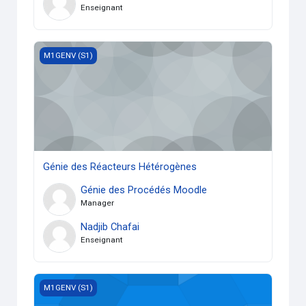
Enseignant
Génie des Réacteurs Hétérogènes
M1GENV (S1)
Génie des Réacteurs Hétérogènes
Génie des Procédés Moodle
Manager
Nadjib Chafai
Enseignant
Chimie des milieux aquatiques
M1GENV (S1)