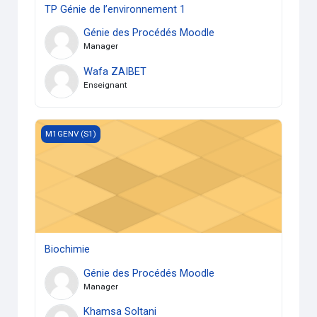
TP Génie de l’environnement 1
Génie des Procédés Moodle
Manager
Wafa ZAIBET
Enseignant
Biochimie
M1GENV (S1)
Biochimie
Génie des Procédés Moodle
Manager
Khamsa Soltani