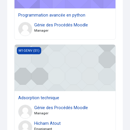
Programmation avancée en python
Génie des Procédés Moodle
Manager
Adsorption technique
M1GENV (S1)
Adsorption technique
Génie des Procédés Moodle
Manager
Hicham Atout
Enseignant