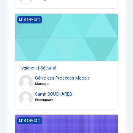
Hygiène et Sécurité
M1GENV (S1)
Hygiène et Sécurité
Génie des Procédés Moodle
Manager
Samir BOUCHAREB
Enseignant
Ecologie Appliquée
M1GENV (S1)