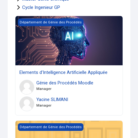
Cycle Ingenieur GP
Elements d’Intelligence Artificielle Appliquée
Département de Génie des Procédés
Elements d’Intelligence Artificielle Appliquée
Génie des Procédés Moodle
Manager
Yacine SLIMANI
Manager
Espace Communication avec les étudiants (GP)
Département de Génie des Procédés