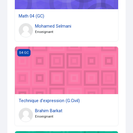
Math 04 (GC)
Mohamed Selmani
Enseignant
Technique d'expression (G.Civil)
S4 GC
Technique d'expression (G.Civil)
Brahim Barkat
Enseignant