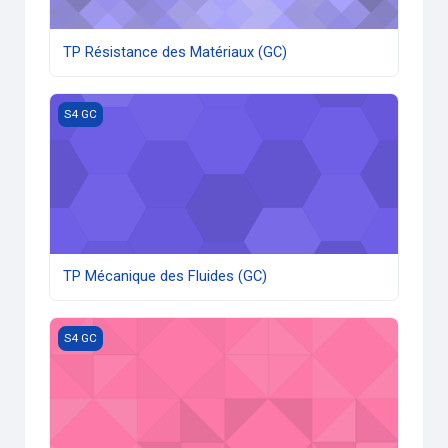
TP Résistance des Matériaux (GC)
TP Mécanique des Fluides (GC)
S4 GC
TP Mécanique des Fluides (GC)
TP Méthodes numériques (GC)
S4 GC