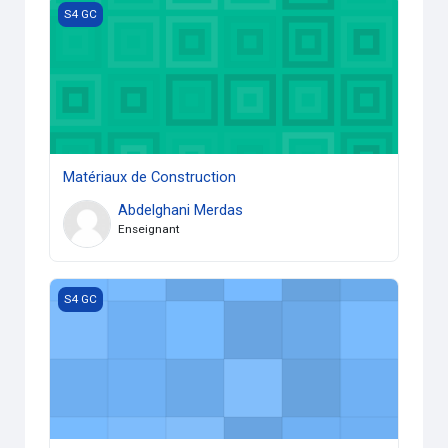
Matériaux de Construction
S4 GC
Matériaux de Construction
Abdelghani Merdas
Enseignant
Mécanique des Sols
S4 GC