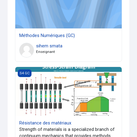
Méthodes Numériques (GC)
sihem smata
Enseignant
Résistance des matériaux
S4 GC
Résistance des matériaux
Strength of materials is a specialized branch of
continuum mechanics that provides methods