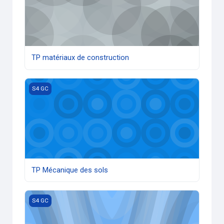
TP matériaux de construction
TP Mécanique des sols
S4 GC
TP Mécanique des sols
Méthodes Numériques (GC)
S4 GC