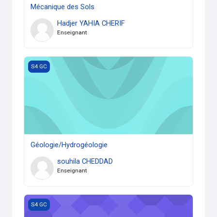
Mécanique des Sols
Hadjer YAHIA CHERIF
Enseignant
Géologie/Hydrogéologie
S4 GC
Géologie/Hydrogéologie
souhila CHEDDAD
Enseignant
Topographie1
S4 GC