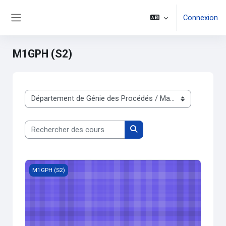
Passer au contenu principal
Connexion
Panneau latéral
M1GPH (S2)
Catégories de cours
Rechercher des cours
Rechercher des cours
Elements d’IA appliquée
M1GPH (S2)