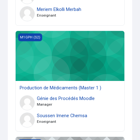
Meriem Elkolli Merbah
Enseignant
Production de Médicaments (Master 1 )
M1GPH (S2)
Production de Médicaments (Master 1 )
Génie des Procédés Moodle
Manager
Soussen Imene Chemsa
Enseignant