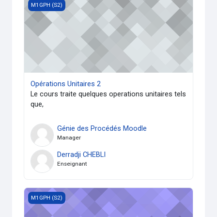
Opérations Unitaires 2
M1GPH (S2)
Opérations Unitaires 2
Le cours traite quelques operations unitaires tels
que,
Génie des Procédés Moodle
Manager
Derradji CHEBLI
Enseignant
Réacteurs Polyphasiques(24/25)
M1GPH (S2)