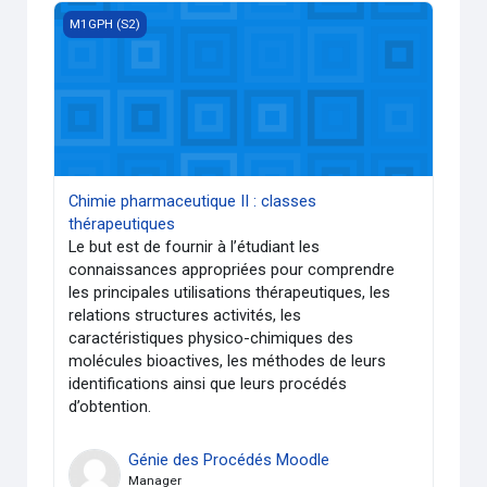
Chimie pharmaceutique II : classes thérapeutiques
M1GPH (S2)
Chimie pharmaceutique II : classes
thérapeutiques
Le but est de fournir à l’étudiant les
connaissances appropriées pour comprendre
les principales utilisations thérapeutiques, les
relations structures activités, les
caractéristiques physico-chimiques des
molécules bioactives, les méthodes de leurs
identifications ainsi que leurs procédés
d’obtention.
Génie des Procédés Moodle
Manager