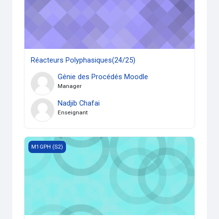
Réacteurs Polyphasiques(24/25)
Génie des Procédés Moodle
Manager
Nadjib Chafai
Enseignant
Simulateurs en Génie des Procédés
M1GPH (S2)