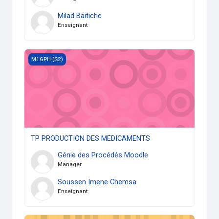
Milad Baitiche
Enseignant
TP PRODUCTION DES MEDICAMENTS
M1GPH (S2)
TP PRODUCTION DES MEDICAMENTS
Génie des Procédés Moodle
Manager
Soussen Imene Chemsa
Enseignant