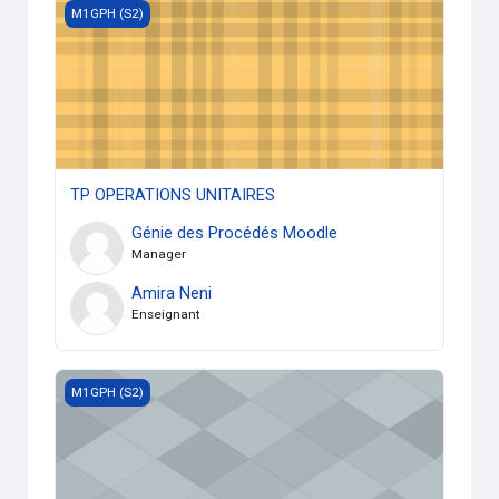
TP OPERATIONS UNITAIRES
M1GPH (S2)
TP OPERATIONS UNITAIRES
Génie des Procédés Moodle
Manager
Amira Neni
Enseignant
Ethique, Déontologie et Propriété intellectuelle (Tous les Ma
M1GPH (S2)