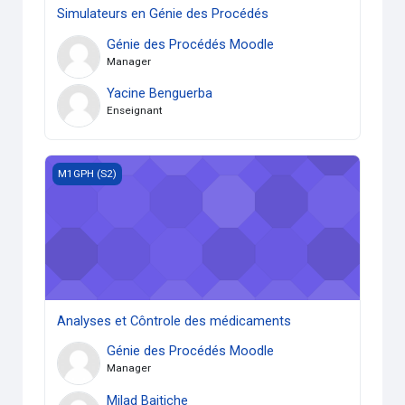
Simulateurs en Génie des Procédés
Génie des Procédés Moodle
Manager
Yacine Benguerba
Enseignant
Analyses et Côntrole des médicaments
M1GPH (S2)
Analyses et Côntrole des médicaments
Génie des Procédés Moodle
Manager
Milad Baitiche