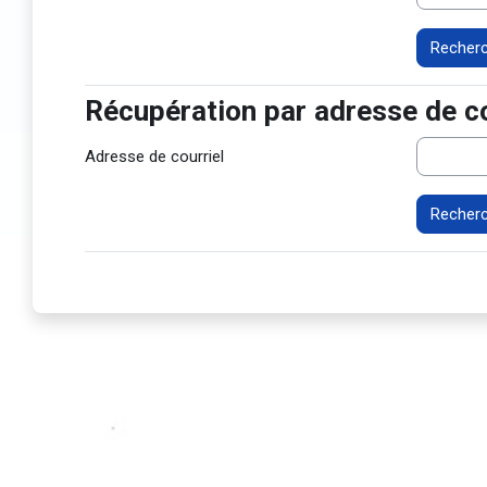
Récupération par adresse de co
Récupération par adresse de courr
Adresse de courriel