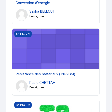
Conversion d'énergie
Saliha BELLOUT
Enseignant
Résistance des matériaux (ING2GM)
S4 ING GM
Résistance des matériaux (ING2GM)
Rabie CHETTAH
Enseignant
TP RDM (ING2GM)
S4 ING GM