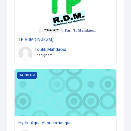
TP RDM (ING2GM)
Toufik Mahdaoui
Enseignant
Hydraulique et pneumatique
S4 ING GM
Hydraulique et pneumatique