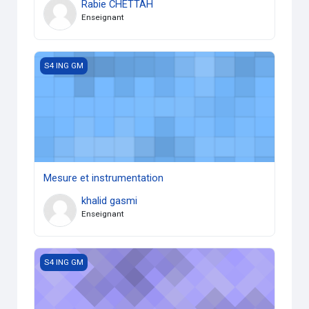
Rabie CHETTAH
Enseignant
Mesure et instrumentation
S4 ING GM
Mesure et instrumentation
khalid gasmi
Enseignant
Méthodes numériques (ING2-GM)
S4 ING GM