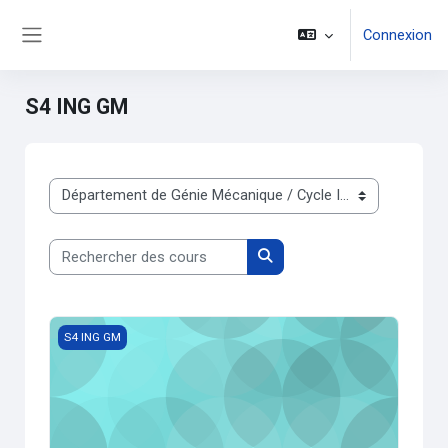
Passer au contenu principal
Connexion
Panneau latéral
S4 ING GM
Catégories de cours
Rechercher des cours
Rechercher des cours
TP Instrumentation
S4 ING GM