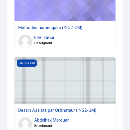
Méthodes numériques (ING2-GM)
billel zaoui
Enseignant
Dessin Assisté par Ordinateur (ING2-GM)
S4 ING GM
Dessin Assisté par Ordinateur (ING2-GM)
Abdelhak Marouani
Enseignant