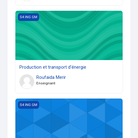
Production et transport d'énergie
S4 ING GM
Production et transport d'énergie
Roufaida Merir
Enseignant
Techniques d'information d'expression et de communicati
S4 ING GM