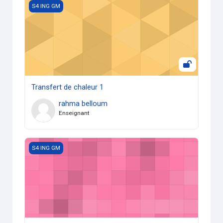
Transfert de chaleur 1
S4 ING GM
Transfert de chaleur 1
rahma belloum
Enseignant
Conversion d'énergie
S4 ING GM