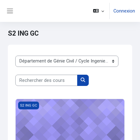
Passer au contenu principal
Connexion
Panneau latéral
S2 ING GC
Catégories de cours
Rechercher des cours
Rechercher des cours
Analyse 2 (INGGC1)
S2 ING GC