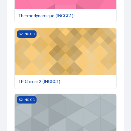
Thermodynamique (INGGC1)
TP Chimie 2 (INGGC1)
S2 ING GC
TP Chimie 2 (INGGC1)
Informatique 2 (INGGC1)
S2 ING GC