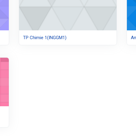
TP Chimie 1(INGGM1)
An
M1)