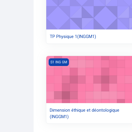
TP Physique 1(INGGM1)
Dimension éthique et déontologique (INGG
S1 ING GM
Dimension éthique et déontologique
(INGGM1)