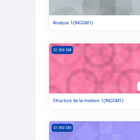
Analyse 1(INGGM1)
Structure de la matiere 1(INGGM1)
S1 ING GM
Structure de la matiere 1(INGGM1)
TP Physique 1(INGGM1)
S1 ING GM