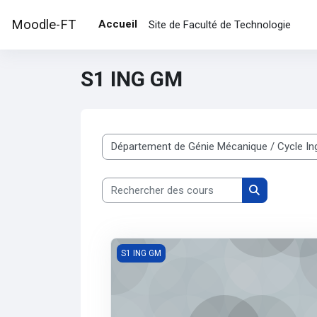
Passer au contenu principal
Moodle-FT
Accueil
Site de Faculté de Technologie
S1 ING GM
Catégories de cours
Rechercher des cours
Rechercher d
Analyse 1(INGGM1)
S1 ING GM