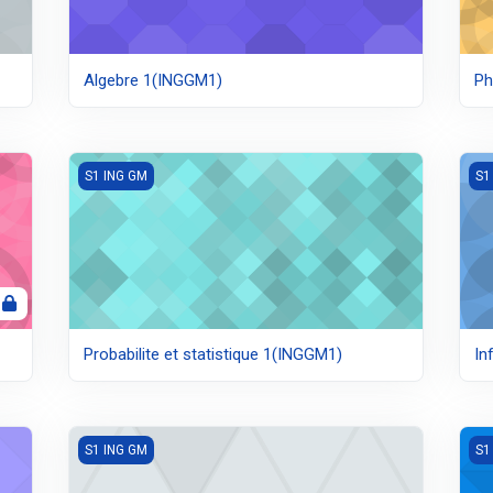
Algebre 1(INGGM1)
Ph
Probabilite et statistique 1(INGGM1)
Inf
S1 ING GM
S1
Probabilite et statistique 1(INGGM1)
In
TP Chimie 1(INGGM1)
Ang
S1 ING GM
S1