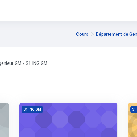
Cours
Département de Gén
es cours
Algebre 1(INGGM1)
Phy
S1 ING GM
S1