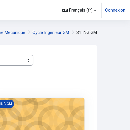
Français ‎(fr)‎
Connexion
ie Mécanique
Cycle Ingenieur GM
S1 ING GM
sique 1(INGGM1)
 ING GM