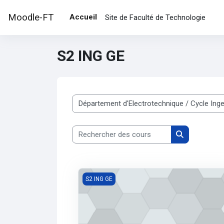
Passer au contenu principal
Moodle-FT
Accueil
Site de Faculté de Technologie
S2 ING GE
Catégories de cours
Rechercher des cours
Rechercher d
Analyse 2 (INGGE1)
S2 ING GE