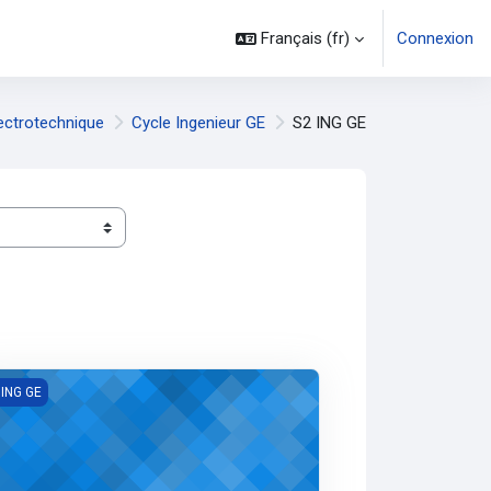
Français ‎(fr)‎
Connexion
ectrotechnique
Cycle Ingenieur GE
S2 ING GE
sique 2 (INGGE1)
 ING GE