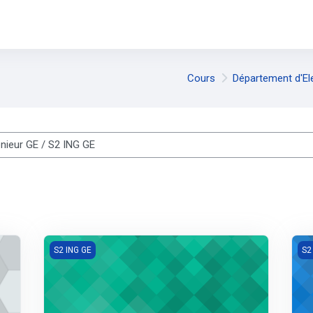
Cours
Département d'El
es cours
Algebre 2(INGGE1)
Phy
S2 ING GE
S2