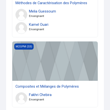
Méthodes de Caractérisation des Polymères
Melia Guessoum
Enseignant
Kamel Ouari
Enseignant
Composites et Mélanges de Polymères
M2GPM (S3)
Composites et Mélanges de Polymères
Fakhri Chebira
Enseignant