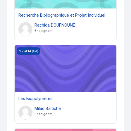
Recherche Bibliographique et Projet Individuel
Rachida DOUFNOUNE
Enseignant
Les Biopolymères
M2GPM (S3)
Les Biopolymères
Milad Baitiche
Enseignant