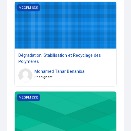
Dégradation, Stabilisation et Recyclage des Polymères
M2GPM (S3)
Dégradation, Stabilisation et Recyclage des
Polymères
Mohamed Tahar Benaniba
Enseignant
Synthèse et Caractérisation des Polymères
M2GPM (S3)