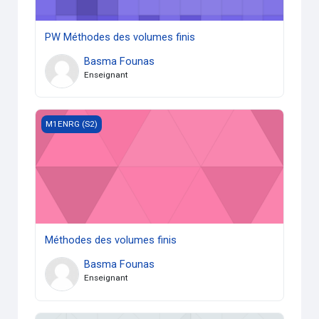
PW Méthodes des volumes finis
Basma Founas
Enseignant
Méthodes des volumes finis
M1ENRG (S2)
Méthodes des volumes finis
Basma Founas
Enseignant