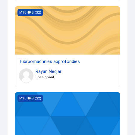
Tubrbomachnies approfondies
M1ENRG (S2)
Tubrbomachnies approfondies
Rayan Nedjar
Enseignant
Méthodes des volumes finis
M1ENRG (S2)