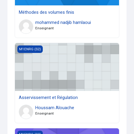
Méthodes des volumes finis
mohammed nadjib hamlaoui
Enseignant
Asservissement et Régulation
M1ENRG (S2)
Asservissement et Régulation
Houssam Alouache
Enseignant
MI