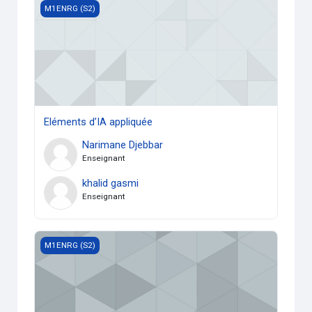
Eléments d’IA appliquée
M1ENRG (S2)
Eléments d’IA appliquée
Narimane Djebbar
Enseignant
khalid gasmi
Enseignant
Chauffage et Climatisation
M1ENRG (S2)