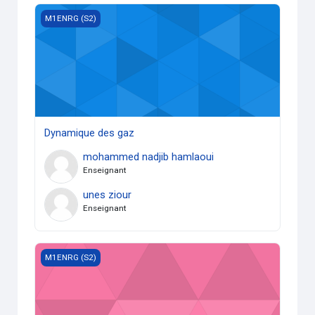
Dynamique des gaz
M1ENRG (S2)
Dynamique des gaz
mohammed nadjib hamlaoui
Enseignant
unes ziour
Enseignant
Séchage thermique
M1ENRG (S2)