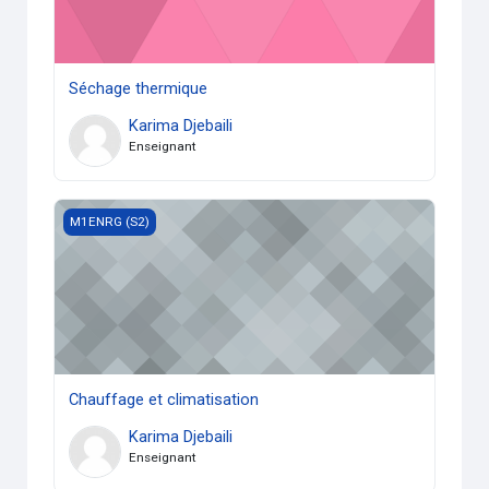
Séchage thermique
Karima Djebaili
Enseignant
Chauffage et climatisation
M1ENRG (S2)
Chauffage et climatisation
Karima Djebaili
Enseignant