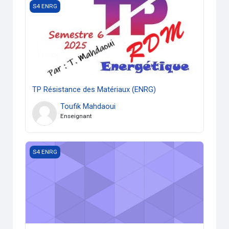
TP Résistance des Matériaux (ENRG)
S4 ENRG
TP Résistance des Matériaux (ENRG)
Toufik Mahdaoui
Enseignant
TP Méthodes numériques (ENRG)
S4 ENRG