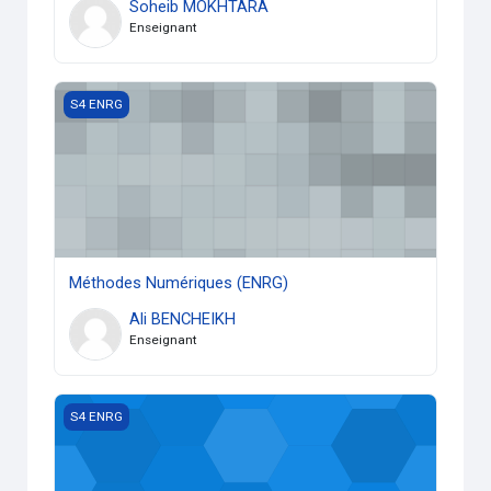
Soheib MOKHTARA
Enseignant
Méthodes Numériques (ENRG)
S4 ENRG
Méthodes Numériques (ENRG)
Ali BENCHEIKH
Enseignant
Fabrication mécanique
S4 ENRG