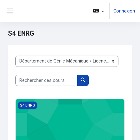
Passer au contenu principal
Connexion
Panneau latéral
S4 ENRG
Catégories de cours
Rechercher des cours
Rechercher des cours
Thermodynamique
S4 ENRG