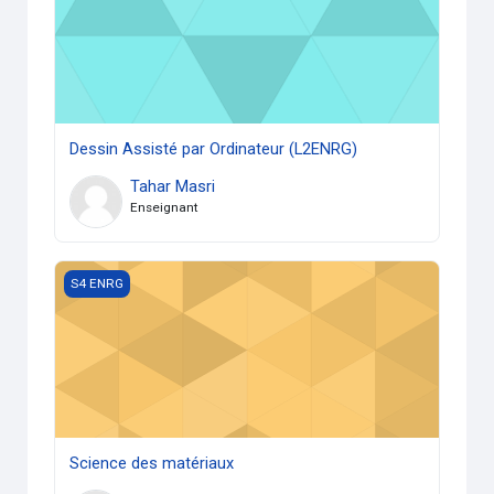
Dessin Assisté par Ordinateur (L2ENRG)
Tahar Masri
Enseignant
Science des matériaux
S4 ENRG
Science des matériaux