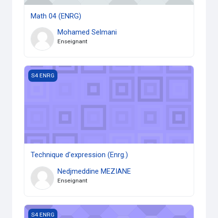
Math 04 (ENRG)
Mohamed Selmani
Enseignant
Technique d'expression (Enrg.)
S4 ENRG
Technique d'expression (Enrg.)
Nedjmeddine MEZIANE
Enseignant
Electricité Industrielle
S4 ENRG