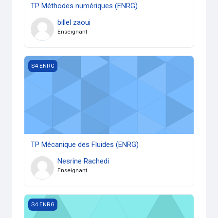
TP Méthodes numériques (ENRG)
billel zaoui
Enseignant
TP Mécanique des Fluides (ENRG)
S4 ENRG
TP Mécanique des Fluides (ENRG)
Nesrine Rachedi
Enseignant
Dessin Assisté par Ordinateur (L2ENRG)
S4 ENRG