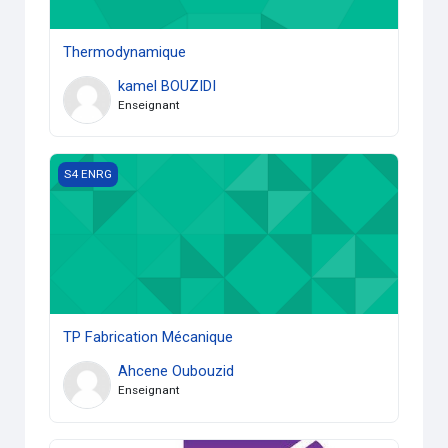
Thermodynamique
kamel BOUZIDI
Enseignant
TP Fabrication Mécanique
S4 ENRG
TP Fabrication Mécanique
Ahcene Oubouzid
Enseignant