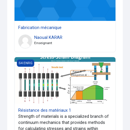
Fabrication mécanique
Naoual KARAR
Enseignant
Résistance des matériaux 1
S4 ENRG
Résistance des matériaux 1
Strength of materials is a specialized branch of
continuum mechanics that provides methods
for calculating stresses and strains within