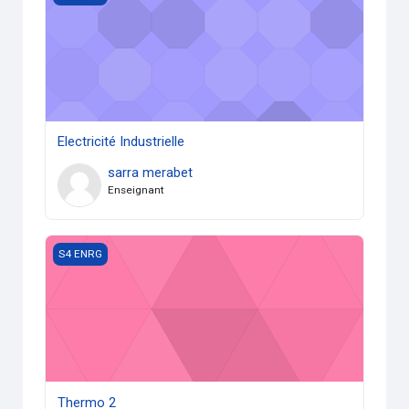
Electricité Industrielle
sarra merabet
Enseignant
Thermo 2
S4 ENRG
Thermo 2