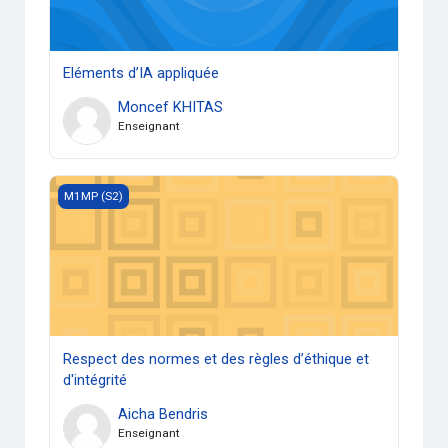
Eléments d’IA appliquée
Moncef KHITAS
Enseignant
Respect des normes et des règles d’éthique et d'intégrité
M1MP (S2)
Respect des normes et des règles d’éthique et
d'intégrité
Aicha Bendris
Enseignant