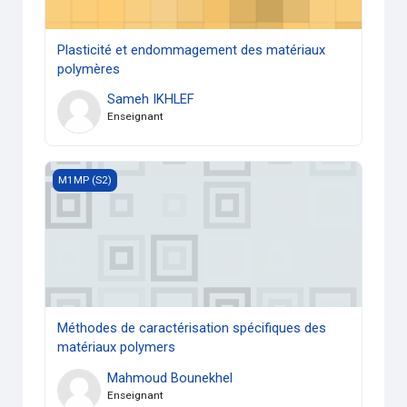
Plasticité et endommagement des matériaux
polymères
Sameh IKHLEF
Enseignant
Méthodes de caractérisation spécifiques des matériaux po
M1MP (S2)
Méthodes de caractérisation spécifiques des
matériaux polymers
Mahmoud Bounekhel
Enseignant