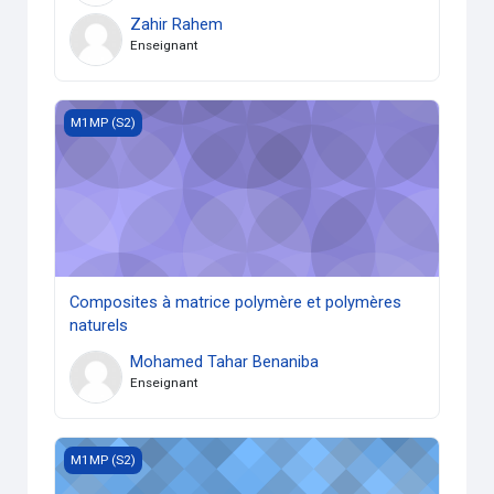
Zahir Rahem
Enseignant
Composites à matrice polymère et polymères naturels
M1MP (S2)
Composites à matrice polymère et polymères
naturels
Mohamed Tahar Benaniba
Enseignant
Electrochimie Appliquée aux Matériaux
M1MP (S2)