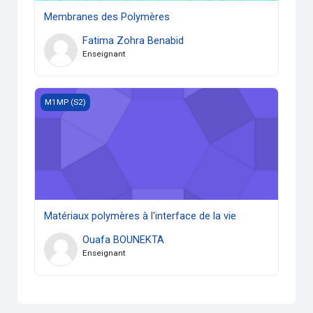
Membranes des Polymères
Fatima Zohra Benabid
Enseignant
Matériaux polymères à l'interface de la vie
M1MP (S2)
Matériaux polymères à l'interface de la vie
Ouafa BOUNEKTA
Enseignant