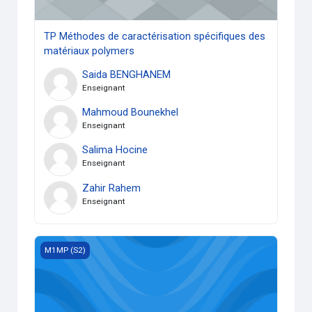
TP Méthodes de caractérisation spécifiques des
matériaux polymers
Saida BENGHANEM
Enseignant
Mahmoud Bounekhel
Enseignant
Salima Hocine
Enseignant
Zahir Rahem
Enseignant
Eléments d’IA appliquée
M1MP (S2)