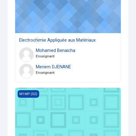
Electrochimie Appliquée aux Matériaux
Mohamed Benaicha
Enseignant
Meriem DJENANE
Enseignant
Membranes des Polymères
M1MP (S2)