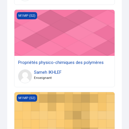
Propriétés physico-chimiques des polymères
M1MP (S2)
Propriétés physico-chimiques des polymères
Sameh IKHLEF
Enseignant
Plasticité et endommagement des matériaux polymères
M1MP (S2)