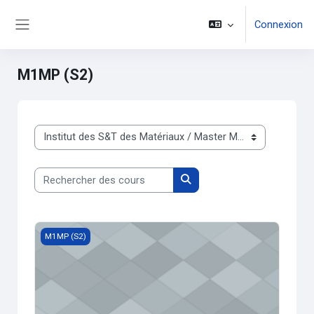
Passer au contenu principal
Connexion
Panneau latéral
M1MP (S2)
Catégories de cours
Rechercher des cours
Rechercher des cours
TP Méthodes de caractérisation spécifiques des matériaux
M1MP (S2)