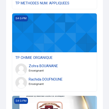
TP METHODES NUM. APPLIQUEES
TP CHIMIE ORGANIQUE
S4 G-PM
TP CHIMIE ORGANIQUE
Zohra BOUANANE
Enseignant
Rachida DOUFNOUNE
Enseignant
ANGLAIS (S4-GPM)
S4 G-PM