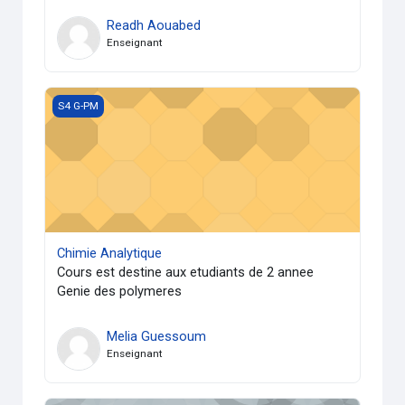
Readh Aouabed
Enseignant
Chimie Analytique
S4 G-PM
Chimie Analytique
Cours est destine aux etudiants de 2 annee
Genie des polymeres
Melia Guessoum
Enseignant