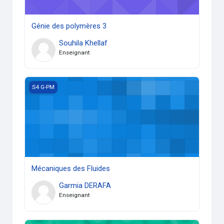
Génie des polymères 3
Souhila Khellaf
Enseignant
Mécaniques des Fluides
S4 G-PM
Mécaniques des Fluides
Garmia DERAFA
Enseignant