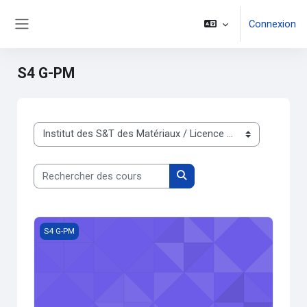
Passer au contenu principal
Connexion
Panneau latéral
S4 G-PM
Catégories de cours
Rechercher des cours
Rechercher des cours
Génie des polymères 3
S4 G-PM